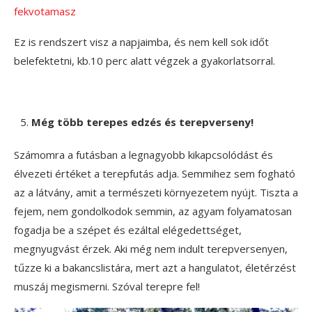
fekvotamasz
Ez is rendszert visz a napjaimba, és nem kell sok időt
belefektetni, kb.10 perc alatt végzek a gyakorlatsorral.
Még több terepes edzés és terepverseny!
Számomra a futásban a legnagyobb kikapcsolódást és
élvezeti értéket a terepfutás adja. Semmihez sem fogható
az a látvány, amit a természeti környezetem nyújt. Tiszta a
fejem, nem gondolkodok semmin, az agyam folyamatosan
fogadja be a szépet és ezáltal elégedettséget,
megnyugvást érzek. Aki még nem indult terepversenyen,
tűzze ki a bakancslistára, mert azt a hangulatot, életérzést
muszáj megismerni. Szóval terepre fel!