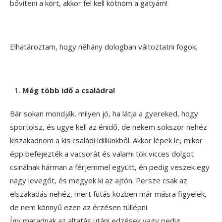
bővíteni a kört, akkor fel kell kötnöm a gatyám!
Elhatároztam, hogy néhány dologban változtatni fogok.
Még több idő a családra!
Bár sokan mondják, milyen jó, ha látja a gyereked, hogy
sportolsz, és ugye kell az énidő, de nekem sokszor nehéz
kiszakadnom a kis családi idillünkből. Akkor lépek le, mikor
épp befejezték a vacsorát és valami tök vicces dolgot
csinálnak hárman a férjemmel együtt, én pedig veszek egy
nagy levegőt, és megyek ki az ajtón. Persze csak az
elszakadás nehéz, mert futás közben már másra figyelek,
de nem könnyű ezen az érzésen túllépni.
Így maradnak az altatás utáni edzések vagy pedig