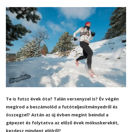
Te is futsz évek óta? Talán versenyzel is? Év végén
megírod a beszámolód a futóteljesítményedről és
összegzel? Aztán az új évben megint beindul a
gépezet és folytatva az előző évek mókuskerekét,
kezdesz mindent elölről?