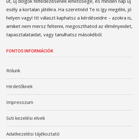
út, új dolgok felfedezésének lehetősége, és minden nap új
esély a kortalan játékra. Ha szeretnéd Te is így megélni, jó
helyen vagy! Itt választ kaphatsz a kérdéseidre – azokra is,
amiket nem mersz feltenni, megoszthatod az élményeidet,
tapasztalataidat, vagy tanulhatsz másokéból.
FONTOS INFORMÁCIÓK
Rólunk
Hirdetőknek
Impresszum
Süti kezelési elvek
Adatkezelési tájékoztató