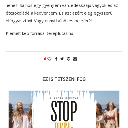
nehéz. Sajnos egy gyengém van: édesszájú vagyok és az
étcsokoládé a kedvencem. És azt azért elég egyszerű
elfogyasztani. Vagy ennyi bűnözés belefér?!
Kiemelt kép forrása: terepfutas.hu
0
EZ IS TETSZENI FOG