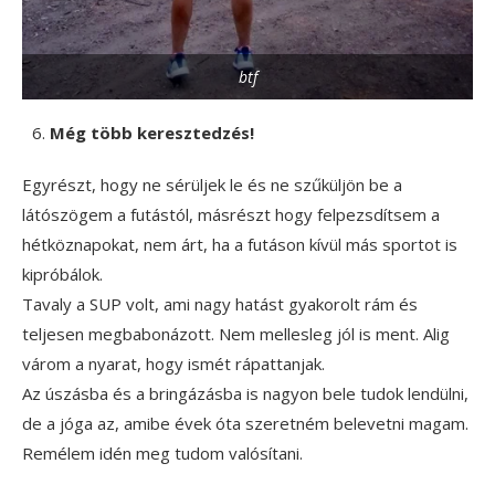
btf
Még több keresztedzés!
Egyrészt, hogy ne sérüljek le és ne szűküljön be a
látószögem a futástól, másrészt hogy felpezsdítsem a
hétköznapokat, nem árt, ha a futáson kívül más sportot is
kipróbálok.
Tavaly a SUP volt, ami nagy hatást gyakorolt rám és
teljesen megbabonázott. Nem mellesleg jól is ment. Alig
várom a nyarat, hogy ismét rápattanjak.
Az úszásba és a bringázásba is nagyon bele tudok lendülni,
de a jóga az, amibe évek óta szeretném belevetni magam.
Remélem idén meg tudom valósítani.