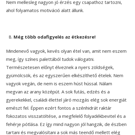
Nem mellesleg nagyon jó érzés egy csapathoz tartozni,
ahol folyamatos motiváció alatt állunk.
Még több odafigyelés az étkezésre!
Mindenevő vagyok, kevés olyan étel van, amit nem eszem
meg, így színes palettából tudok válogatni.
Természetesen előnyt élveznek a nyers zöldségek,
gyümölcsök, és az egyszerűen elkészíthető ételek. Nem
vagyok vegán, de nem is eszem húst hússal. Nálam
megvan az arany középút. A sok futás, edzés és a
gyerekekkel, családi élettel járó mozgás elég sok energiát
emészt fel. Éppen ezért fontos a szénhidrát raktár
fokozatos visszatöltése, a megfelelő folyadékbevitel és a
fehérje pótlása. Ez így mind nagyon jól hangzik, de észben
tartani és megvalósítani a sok más teendő mellett elég