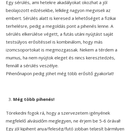
Egy sérülés, ami hetekre akadályokat okozhat a jól
beolajozott edzésekbe, lelkileg nagyon megviseli az
embert. Sérülés alatt is keresed a lehetőséget a fizikai
terhelésre, pedig a megoldás pont a pihenés lenne. A
sérülés elkerülése végett, a futás utáni nyújtást saját
testsúlyos erősítéssel is kombinálom, hogy más
izomcsoportokat is megmozgassak. Nekem a térdem a
mumus, ha nem nyújtok eleget és nincs keresztedzés,
fennáll a sérülés veszélye.
Pihenőnapon pedig jöhet még több erősítő gyakorlat!
Még több pihenés!
Törekedni fogok rá, hogy a szervezetem igényének
megfelelő alvásidőm meglegyen, ne érjem be 5-6 órával!
Egy jól kipihent anya/feleség/futó jobban teljesít bármilyen