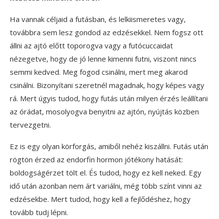
Ha vannak céljaid a futásban, és lelkiismeretes vagy,
továbbra sem lesz gondod az edzésekkel. Nem fogsz ott
állni az ajtó előtt toporogva vagy a futócuccaidat
nézegetve, hogy de jó lenne kimenni futni, viszont nincs
semmi kedved. Meg fogod csinálni, mert meg akarod
csinálni. Bizonyítani szeretnél magadnak, hogy képes vagy
rá. Mert úgyis tudod, hogy futás után milyen érzés leállítani
az órádat, mosolyogva benyitni az ajtón, nyújtás közben
tervezgetni.
Ez is egy olyan körforgás, amiből nehéz kiszállni. Futás után
rögtön érzed az endorfin hormon jótékony hatását:
boldogságérzet tölt el. És tudod, hogy ez kell neked. Egy
idő után azonban nem árt variálni, még több színt vinni az
edzésekbe. Mert tudod, hogy kell a fejlődéshez, hogy
tovább tudj lépni.