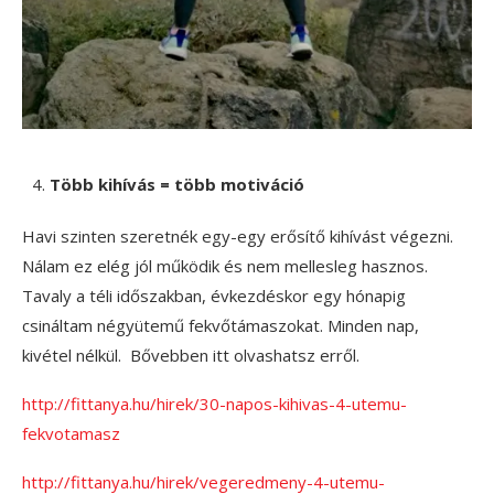
Több kihívás = több motiváció
Havi szinten szeretnék egy-egy erősítő kihívást végezni.
Nálam ez elég jól működik és nem mellesleg hasznos.
Tavaly a téli időszakban, évkezdéskor egy hónapig
csináltam négyütemű fekvőtámaszokat. Minden nap,
kivétel nélkül. Bővebben itt olvashatsz erről.
http://fittanya.hu/hirek/30-napos-kihivas-4-utemu-
fekvotamasz
http://fittanya.hu/hirek/vegeredmeny-4-utemu-