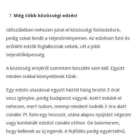
Még több közösségi edzés!
Időszűkében nehezen jutok el közösségi futóedzésre,
pedig sokat lendít a teljesítményemen. Az edzésen futó és
erőnléti edzők foglalkoznak velünk, cél a jobb
teljesítőképesség.
A közösség erejéről szerintem beszélni sem kell. Együtt
minden sokkal könnyebbnek tűnik.
Egy edzés utazással együtt háztól házig bruttó 3 órát
vesz igénybe, pedig budapesti vagyok. Azért indulok el
nehezen, mert tudom, mennyi mindent tudnék 3 óra alatt
csinálni. Pl. futni egy hosszút, utána alapos nyújtást végezni
vagy kombinált edzést csinálni otthon. De beismerem,
hogy kellenek az új ingerek. A fejlődés pedig egyértelmű.