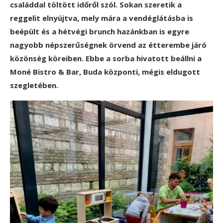
családdal töltött időről szól. Sokan szeretik a
reggelit elnyújtva, mely mára a vendéglátásba is
beépült és a hétvégi brunch hazánkban is egyre
nagyobb népszerűségnek örvend az étterembe járó
közönség köreiben. Ebbe a sorba hivatott beállni a
Moné Bistro & Bar, Buda központi, mégis eldugott
szegletében.