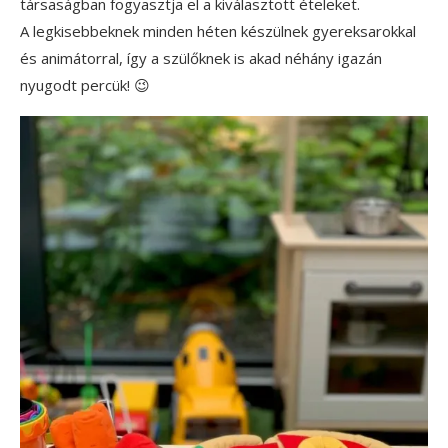
társaságban fogyasztja el a kiválasztott ételeket.
A legkisebbeknek minden héten készülnek gyereksarokkal
és animátorral, így a szülőknek is akad néhány igazán
nyugodt percük! 😉