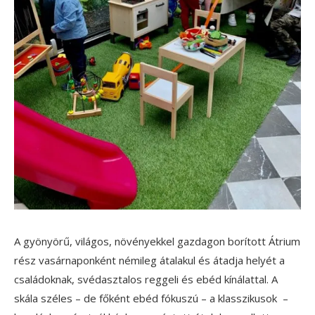
A gyönyörű, világos, növényekkel gazdagon borított Átrium
rész vasárnaponként némileg átalakul és átadja helyét a
családoknak, svédasztalos reggeli és ebéd kínálattal. A
skála széles – de főként ebéd fókuszú – a klasszikusok –