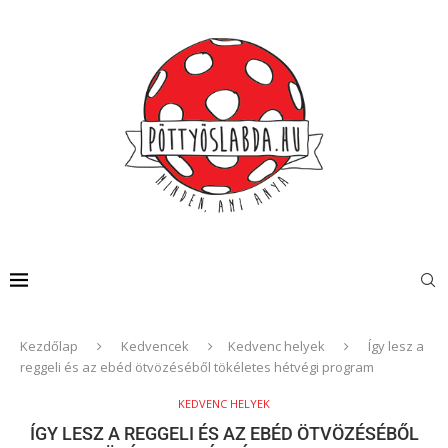
Kezdőlap
Kedvencek
Kedvenc helyek
Így lesz a
reggeli és az ebéd ötvözéséből tökéletes hétvégi program
KEDVENC HELYEK
ÍGY LESZ A REGGELI ÉS AZ EBÉD ÖTVÖZÉSÉBŐL