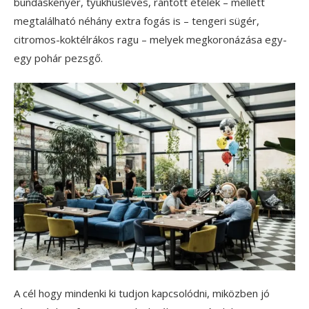
bundáskenyér, tyúkhúsleves, rántott ételek – mellett
megtalálható néhány extra fogás is – tengeri sügér,
citromos-koktélrákos ragu – melyek megkoronázása egy-
egy pohár pezsgő.
A cél hogy mindenki ki tudjon kapcsolódni, miközben jó