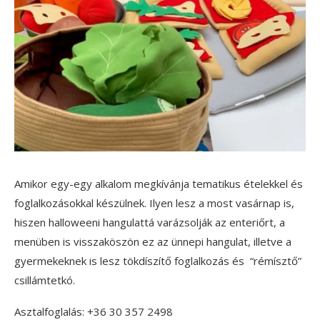
Amikor egy-egy alkalom megkívánja tematikus ételekkel és
foglalkozásokkal készülnek. Ilyen lesz a most vasárnap is,
hiszen halloweeni hangulattá varázsolják az enteriőrt, a
menüben is visszaköszön ez az ünnepi hangulat, illetve a
gyermekeknek is lesz tökdíszítő foglalkozás és “rémísztő”
csillámtetkó.
Asztalfoglalás: +36 30 357 2498