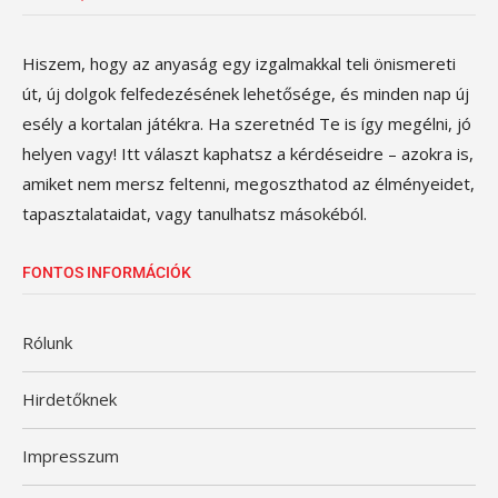
Hiszem, hogy az anyaság egy izgalmakkal teli önismereti
út, új dolgok felfedezésének lehetősége, és minden nap új
esély a kortalan játékra. Ha szeretnéd Te is így megélni, jó
helyen vagy! Itt választ kaphatsz a kérdéseidre – azokra is,
amiket nem mersz feltenni, megoszthatod az élményeidet,
tapasztalataidat, vagy tanulhatsz másokéból.
FONTOS INFORMÁCIÓK
Rólunk
Hirdetőknek
Impresszum