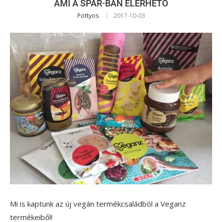
AMI A SPAR-BAN ELÉRHETŐ
Pottyos
2017-10-03
Mi is kaptunk az új vegán termékcsaládból a Veganz
termékeiből!