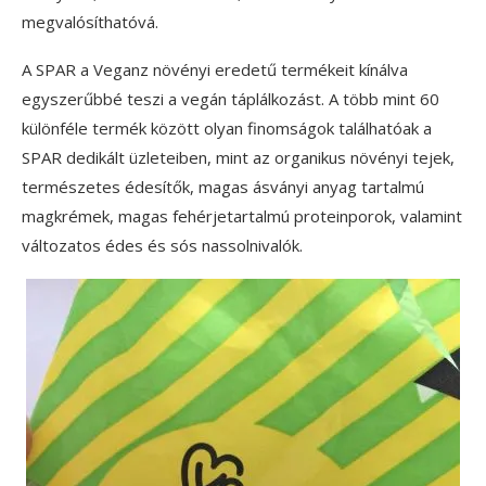
megvalósíthatóvá.
A SPAR a Veganz növényi eredetű termékeit kínálva
egyszerűbbé teszi a vegán táplálkozást. A több mint 60
különféle termék között olyan finomságok találhatóak a
SPAR dedikált üzleteiben, mint az organikus növényi tejek,
természetes édesítők, magas ásványi anyag tartalmú
magkrémek, magas fehérjetartalmú proteinporok, valamint
változatos édes és sós nassolnivalók.