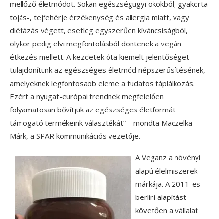
mellőző életmódot. Sokan egészségügyi okokból, gyakorta
tojás-, tejfehérje érzékenység és allergia miatt, vagy
diétázás végett, esetleg egyszerűen kíváncsiságból,
olykor pedig elvi megfontolásból döntenek a vegán
étkezés mellett. A kezdetek óta kiemelt jelentőséget
tulajdonítunk az egészséges életmód népszerűsítésének,
amelyeknek legfontosabb eleme a tudatos táplálkozás.
Ezért a nyugat-európai trendnek megfelelően
folyamatosan bővítjük az egészséges életformát
támogató termékeink választékát” – mondta Maczelka
Márk, a SPAR kommunikációs vezetője.
A Veganz a növényi
alapú élelmiszerek
márkája. A 2011-es
berlini alapítást
követően a vállalat