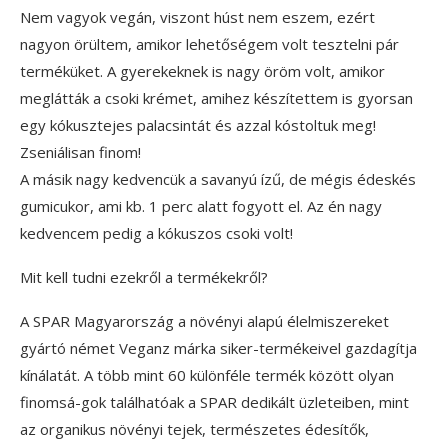
Nem vagyok vegán, viszont húst nem eszem, ezért
nagyon örültem, amikor lehetőségem volt tesztelni pár
terméküket. A gyerekeknek is nagy öröm volt, amikor
meglátták a csoki krémet, amihez készítettem is gyorsan
egy kókusztejes palacsintát és azzal kóstoltuk meg!
Zseniálisan finom!
A másik nagy kedvencük a savanyú ízű, de mégis édeskés
gumicukor, ami kb. 1 perc alatt fogyott el. Az én nagy
kedvencem pedig a kókuszos csoki volt!
Mit kell tudni ezekről a termékekről?
A SPAR Magyarország a növényi alapú élelmiszereket
gyártó német Veganz márka siker-termékeivel gazdagítja
kínálatát. A több mint 60 különféle termék között olyan
finomsá-gok találhatóak a SPAR dedikált üzleteiben, mint
az organikus növényi tejek, természetes édesítők,