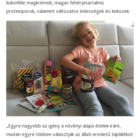
különféle magkrémek, magas fehérjetartalmú
proteinporok, valamint változatos édességek és kekszek.
„Egyre nagyobb az igény a növényi alapú ételek iránt,
miután egyre többen választják az állati eredetű táplálékot