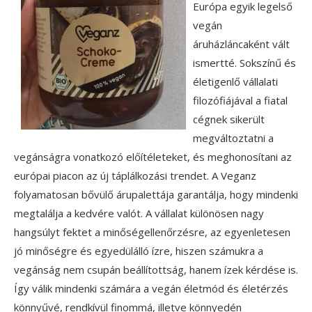
Európa egyik legelső
vegán
áruházláncaként vált
ismertté. Sokszínű és
életigenlő vállalati
filozófiájával a fiatal
cégnek sikerült
megváltoztatni a
vegánságra vonatkozó előítéleteket, és meghonosítani az
európai piacon az új táplálkozási trendet. A Veganz
folyamatosan bővülő árupalettája garantálja, hogy mindenki
megtalálja a kedvére valót. A vállalat különösen nagy
hangsúlyt fektet a minőségellenőrzésre, az egyenletesen
jó minőségre és egyedülálló ízre, hiszen számukra a
vegánság nem csupán beállítottság, hanem ízek kérdése is.
Így válik mindenki számára a vegán életmód és életérzés
könnyűvé, rendkívül finommá, illetve könnyedén