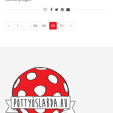
…
90
1
88
89
91