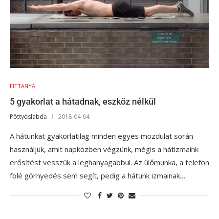
FITTANYA
5 gyakorlat a hátadnak, eszköz nélkül
Pöttyöslabda
2018-04-04
A hátunkat gyakorlatilag minden egyes mozdulat során
használjuk, amit napközben végzünk, mégis a hátizmaink
erősítést vesszük a leghanyagabbul. Az ülőmunka, a telefon
fölé görnyedés sem segít, pedig a hátunk izmainak…