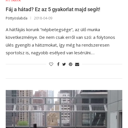
FITTANYA
Fáj a hátad? Ez az 5 gyakorlat majd segít!
Pöttyöslabda
2018-04-09
A hátfájás korunk “népbetegsége”, az ülő munka
következménye. De nem csak erről van szó: a folytonos
ülés gyengíti a hátizmokat, így még ha rendszeresen
sportolsz is, nagyobb esélyed van lesérülni.…