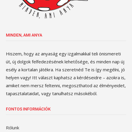
MINDEN, AMI ANYA
Hiszem, hogy az anyaság egy izgalmakkal teli önismereti
út, új dolgok felfedezésének lehetősége, és minden nap új
esély a kortalan játékra. Ha szeretnéd Te is így megélni, jó
helyen vagy! Itt választ kaphatsz a kérdéseidre – azokra is,
amiket nem mersz feltenni, megoszthatod az élményeidet,
tapasztalataidat, vagy tanulhatsz másokéból.
FONTOS INFORMÁCIÓK
Rólunk