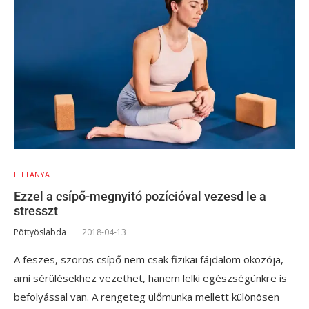
FITTANYA
Ezzel a csípő-megnyitó pozícióval vezesd le a
stresszt
Pöttyöslabda
2018-04-13
A feszes, szoros csípő nem csak fizikai fájdalom okozója,
ami sérülésekhez vezethet, hanem lelki egészségünkre is
befolyással van. A rengeteg ülőmunka mellett különösen