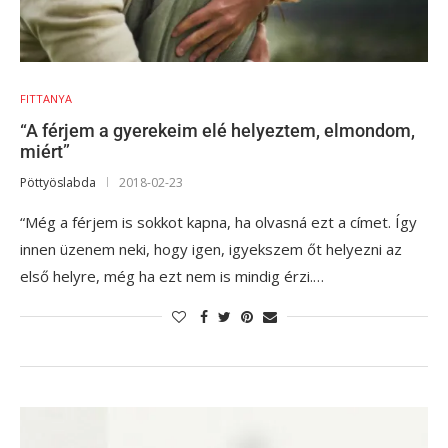
FITTANYA
“A férjem a gyerekeim elé helyeztem, elmondom,
miért”
Pöttyöslabda
2018-02-23
“Még a férjem is sokkot kapna, ha olvasná ezt a címet. Így
innen üzenem neki, hogy igen, igyekszem őt helyezni az
első helyre, még ha ezt nem is mindig érzi.…