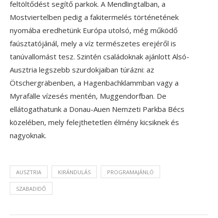
feltöltődést segítő parkok. A Mendlingtalban, a
Mostviertelben pedig a fakitermelés történetének
nyomába eredhetünk Európa utolsó, még működő
faúsztatójánál, mely a víz természetes erejéről is
tanúvallomást tesz. Szintén családoknak ajánlott Alsó-
Ausztria legszebb szurdokjaiban túrázni: az
Ötschergräbenben, a Hagenbachklammban vagy a
Myrafälle vízesés mentén, Muggendorfban. De
ellátogathatunk a Donau-Auen Nemzeti Parkba Bécs
közelében, mely felejthetetlen élmény kicsiknek és
nagyoknak.
AUSZTRIA
KIRÁNDULÁS
PROGRAMAJÁNLÓ
SZABADIDŐ