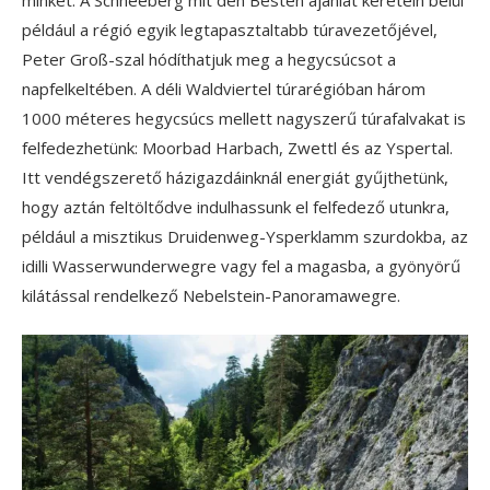
például a régió egyik legtapasztaltabb túravezetőjével,
Peter Groß-szal hódíthatjuk meg a hegycsúcsot a
napfelkeltében. A déli Waldviertel túrarégióban három
1000 méteres hegycsúcs mellett nagyszerű túrafalvakat is
felfedezhetünk: Moorbad Harbach, Zwettl és az Yspertal.
Itt vendégszerető házigazdáinknál energiát gyűjthetünk,
hogy aztán feltöltődve indulhassunk el felfedező utunkra,
például a misztikus Druidenweg-Ysperklamm szurdokba, az
idilli Wasserwunderwegre vagy fel a magasba, a gyönyörű
kilátással rendelkező Nebelstein-Panoramawegre.