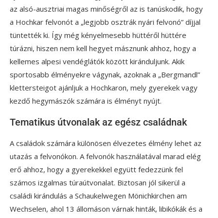
az alsó-ausztriai magas minőségről az is tanúskodik, hogy
a Hochkar felvonót a „legjobb osztrák nyári felvonó” díjjal
tüntették ki. Így még kényelmesebb hüttéről hüttére
túrázni, hiszen nem kell hegyet másznunk ahhoz, hogy a
kellemes alpesi vendéglátók között kiránduljunk. Akik
sportosabb élményekre vágynak, azoknak a „Bergmandl”
klettersteigot ajánljuk a Hochkaron, mely gyerekek vagy
kezdő hegymászók számára is élményt nyújt.
Tematikus útvonalak az egész családnak
A családok számára különösen élvezetes élmény lehet az
utazás a felvonókon. A felvonók használatával marad elég
erő ahhoz, hogy a gyerekekkel együtt fedezzünk fel
számos izgalmas túraútvonalat. Biztosan jól sikerül a
családi kirándulás a Schaukelwegen Mönichkirchen am
Wechselen, ahol 13 állomáson várnak hinták, libikókák és a