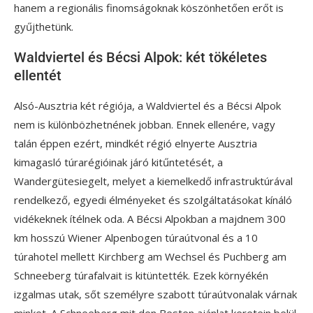
hanem a regionális finomságoknak köszönhetően erőt is
gyűjthetünk.
Waldviertel és Bécsi Alpok: két tökéletes
ellentét
Alsó-Ausztria két régiója, a Waldviertel és a Bécsi Alpok
nem is különbözhetnének jobban. Ennek ellenére, vagy
talán éppen ezért, mindkét régió elnyerte Ausztria
kimagasló túrarégióinak járó kitűntetését, a
Wandergütesiegelt, melyet a kiemelkedő infrastruktúrával
rendelkező, egyedi élményeket és szolgáltatásokat kínáló
vidékeknek ítélnek oda. A Bécsi Alpokban a majdnem 300
km hosszú Wiener Alpenbogen túraútvonal és a 10
túrahotel mellett Kirchberg am Wechsel és Puchberg am
Schneeberg túrafalvait is kitüntették. Ezek környékén
izgalmas utak, sőt személyre szabott túraútvonalak várnak
minket. A Schneeberg mit den Besten ajánlat keretein belül