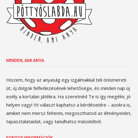
MINDEN, AMI ANYA
Hiszem, hogy az anyaság egy izgalmakkal teli önismereti
út, új dolgok felfedezésének lehetősége, és minden nap új
esély a kortalan játékra. Ha szeretnéd Te is így megélni, jó
helyen vagy! Itt választ kaphatsz a kérdéseidre – azokra is,
amiket nem mersz feltenni, megoszthatod az élményeidet,
tapasztalataidat, vagy tanulhatsz másokéból.
FONTOS INFORMÁCIÓK