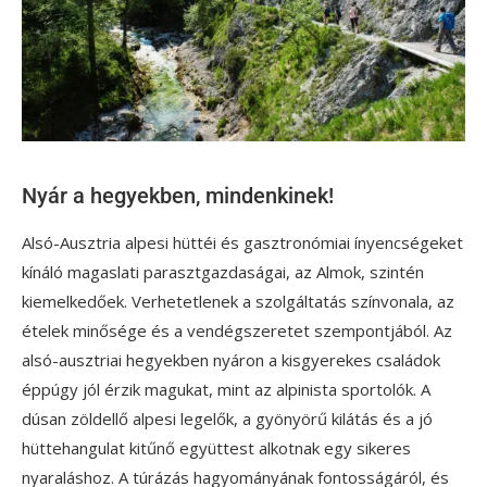
Nyár a hegyekben, mindenkinek!
Alsó-Ausztria alpesi hüttéi és gasztronómiai ínyencségeket
kínáló magaslati parasztgazdaságai, az Almok, szintén
kiemelkedőek. Verhetetlenek a szolgáltatás színvonala, az
ételek minősége és a vendégszeretet szempontjából. Az
alsó-ausztriai hegyekben nyáron a kisgyerekes családok
éppúgy jól érzik magukat, mint az alpinista sportolók. A
dúsan zöldellő alpesi legelők, a gyönyörű kilátás és a jó
hüttehangulat kitűnő együttest alkotnak egy sikeres
nyaraláshoz. A túrázás hagyományának fontosságáról, és