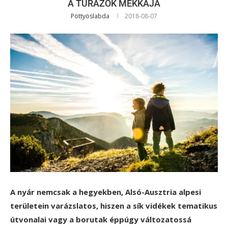
A TÚRÁZÓK MEKKÁJA
Pöttyöslabda
2018-08-07
A nyár nemcsak a hegyekben, Alsó-Ausztria alpesi
területein varázslatos, hiszen a sík vidékek tematikus
útvonalai vagy a borutak éppúgy változatossá