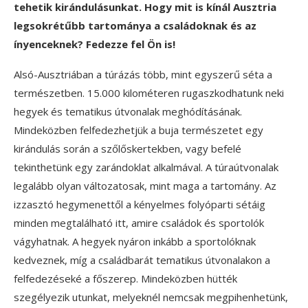
tehetik kirándulásunkat. Hogy mit is kínál Ausztria
legsokrétűbb tartománya a családoknak és az
ínyenceknek? Fedezze fel Ön is!
Alsó-Ausztriában a túrázás több, mint egyszerű séta a
természetben. 15.000 kilométeren rugaszkodhatunk neki
hegyek és tematikus útvonalak meghódításának.
Mindeközben felfedezhetjük a buja természetet egy
kirándulás során a szőlőskertekben, vagy befelé
tekinthetünk egy zarándoklat alkalmával. A túraútvonalak
legalább olyan változatosak, mint maga a tartomány. Az
izzasztó hegymenettől a kényelmes folyóparti sétáig
minden megtalálható itt, amire családok és sportolók
vágyhatnak. A hegyek nyáron inkább a sportolóknak
kedveznek, míg a családbarát tematikus útvonalakon a
felfedezéseké a főszerep. Mindeközben hütték
szegélyezik utunkat, melyeknél nemcsak megpihenhetünk,