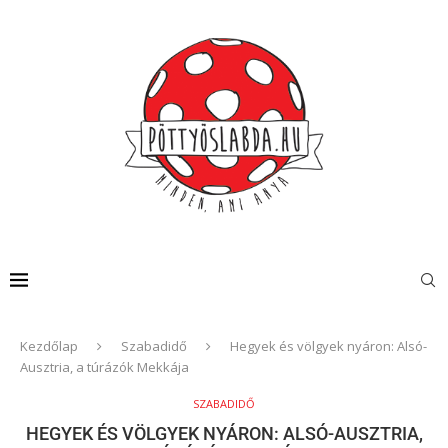
Kezdőlap
Szabadidő
Hegyek és völgyek nyáron: Alsó-
Ausztria, a túrázók Mekkája
SZABADIDŐ
HEGYEK ÉS VÖLGYEK NYÁRON: ALSÓ-AUSZTRIA,