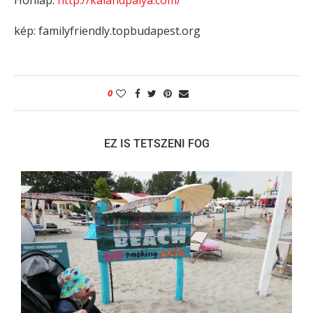
Honlap:
http://kalandpalya.com/
kép: familyfriendly.topbudapest.org
0
EZ IS TETSZENI FOG