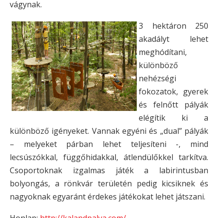
vágynak.
3 hektáron 250
akadályt lehet
meghódítani,
különböző
nehézségi
fokozatok, gyerek
és felnőtt pályák
elégítik ki a
különböző igényeket. Vannak egyéni és „dual” pályák
– melyeket párban lehet teljesíteni -, mind
lecsúszókkal, függőhidakkal, átlendülőkkel tarkítva.
Csoportoknak izgalmas játék a labirintusban
bolyongás, a rönkvár területén pedig kicsiknek és
nagyoknak egyaránt érdekes játékokat lehet játszani.