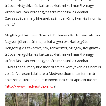
trópusi virágokkal és kaktuszokkal.. mi kell más?! A nagy
kirándulás után Veresegyházára mentünk a Gombai
Cukrászdába, mely híresnek számít a környéken és finom is
volt 🙂
Meglátogattuk ma a Nemzeti Botanikus Kertet Vácrátóton.
Nagyon jól éreztük magunkat a gyerekekkel együtt.
Rengeteg kis tavacska, fák, természet, virágok, üvegházak
trópusi virágokkal és kaktuszokkal.. mi kell más?! A nagy
kirándulás után Veresegyházára mentünk a Gombai
Cukrászdába, mely híresnek számít a környéken és finom is
volt 🙂 Veresen található a Medveotthon is, amit mi már
sokszor láttunk és azt is mindenkinek csak ajánlani tudom
(
http://www.medveotthon.hu/
)!