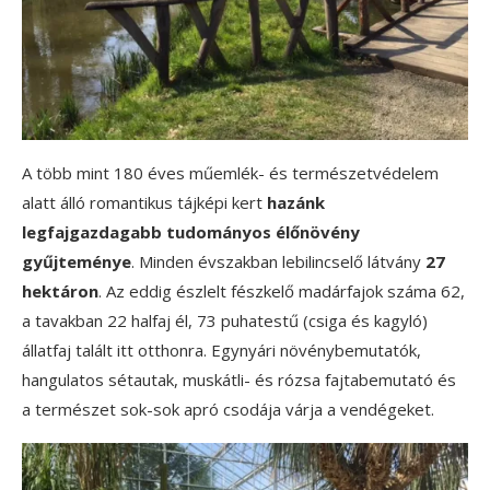
A több mint 180 éves műemlék- és természetvédelem
alatt álló romantikus tájképi kert
hazánk
legfajgazdagabb tudományos élőnövény
gyűjteménye
. Minden évszakban lebilincselő látvány
27
hektáron
. Az eddig észlelt fészkelő madárfajok száma 62,
a tavakban 22 halfaj él, 73 puhatestű (csiga és kagyló)
állatfaj talált itt otthonra. Egynyári növénybemutatók,
hangulatos sétautak, muskátli- és rózsa fajtabemutató és
a természet sok-sok apró csodája várja a vendégeket.