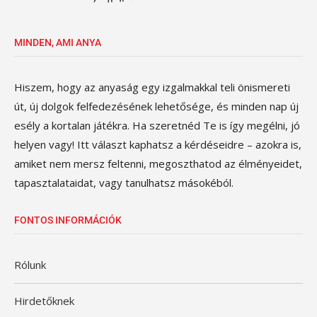
MINDEN, AMI ANYA
Hiszem, hogy az anyaság egy izgalmakkal teli önismereti
út, új dolgok felfedezésének lehetősége, és minden nap új
esély a kortalan játékra. Ha szeretnéd Te is így megélni, jó
helyen vagy! Itt választ kaphatsz a kérdéseidre – azokra is,
amiket nem mersz feltenni, megoszthatod az élményeidet,
tapasztalataidat, vagy tanulhatsz másokéból.
FONTOS INFORMÁCIÓK
Rólunk
Hirdetőknek