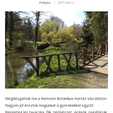
Pottyos
2015-04-12
Meglátogattuk ma a Nemzeti Botanikus Kertet Vácrátóton.
Nagyon jól éreztük magunkat a gyerekekkel együtt.
Rengeteg kis tavacska, fák, természet, virágok, üvegházak