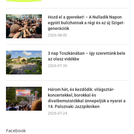
Hozd el a gyereket! – A Nulladik Napon
együtt bulizhatnak a régi és az új Sziget-
generációk
2026-08-05
3 nap Toszkánában – így szerettünk bele
az olasz vidékbe
2026-07-30
Három hét, és kezdődik: világsztár-
koncertekkel, borokkal és
divatbemutatókkal ünnepeljük a nyarat a
14. Paloznaki Jazzpikniken
2026-07-24
Facebook