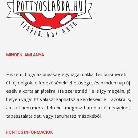
MINDEN, AMI ANYA
Hiszem, hogy az anyaság egy izgalmakkal teli önismereti
út, új dolgok felfedezésének lehetősége, és minden nap új
esély a kortalan játékra. Ha szeretnéd Te is így megélni, jó
helyen vagy! Itt választ kaphatsz a kérdéseidre – azokra is,
amiket nem mersz feltenni, megoszthatod az élményeidet,
tapasztalataidat, vagy tanulhatsz másokéból.
FONTOS INFORMÁCIÓK