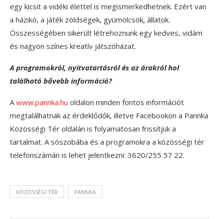
egy kicsit a vidéki élettel is megismerkedhetnek. Ezért van
a házikó, a játék zöldségek, gyümölcsök, állatok.
Összességében sikerült létrehoznunk egy kedves, vidám
és nagyon színes kreatív játszóházat.
A programokról, nyitvatartásról és az árakról hol
található bővebb információ?
A
www.pannka.hu
oldalon minden fontos információt
megtalálhatnak az érdeklődők, illetve Facebookon a Pannka
Közösségi Tér oldalán is folyamatosan frissítjük a
tartalmat. A sószobába és a programokra a közösségi tér
telefonszámán is lehet jelentkezni: 3620/255 57 22.
KÖZÖSSÉGI TÉR
PANNKA