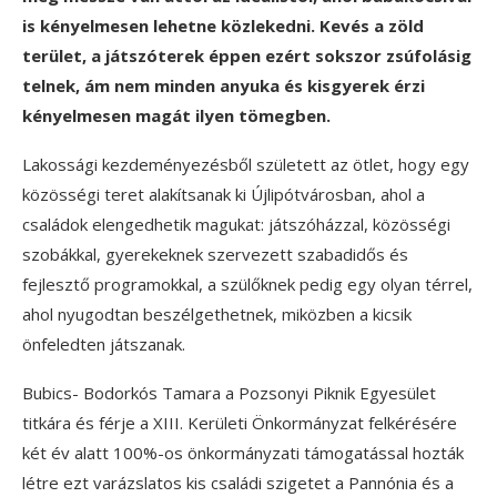
is kényelmesen lehetne közlekedni. Kevés a zöld
terület, a játszóterek éppen ezért sokszor zsúfolásig
telnek, ám nem minden anyuka és kisgyerek érzi
kényelmesen magát ilyen tömegben.
Lakossági kezdeményezésből született az ötlet, hogy egy
közösségi teret alakítsanak ki Újlipótvárosban, ahol a
családok elengedhetik magukat: játszóházzal, közösségi
szobákkal, gyerekeknek szervezett szabadidős és
fejlesztő programokkal, a szülőknek pedig egy olyan térrel,
ahol nyugodtan beszélgethetnek, miközben a kicsik
önfeledten játszanak.
Bubics- Bodorkós Tamara a Pozsonyi Piknik Egyesület
titkára és férje a XIII. Kerületi Önkormányzat felkérésére
két év alatt 100%-os önkormányzati támogatással hozták
létre ezt varázslatos kis családi szigetet a Pannónia és a