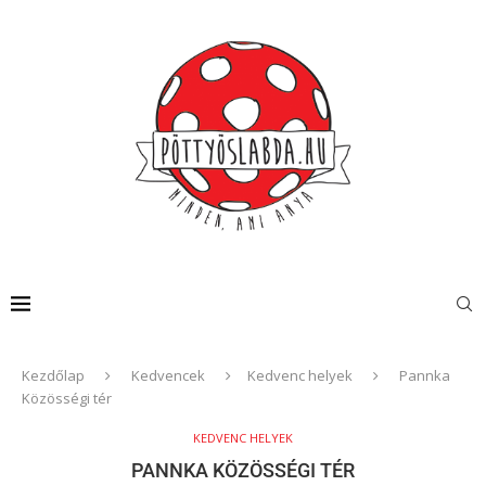
Kezdőlap
Kedvencek
Kedvenc helyek
Pannka
Közösségi tér
KEDVENC HELYEK
PANNKA KÖZÖSSÉGI TÉR