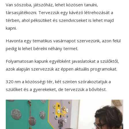
Van sószoba, játszóház, lehet közösen tanulni,
társasjátékozni. Tervezzük egy kávézó létrehozását a
térben, ahol péksütiket és szendvicseket is lehet majd
kapni.
Havonta egy tematikus vasárnapot szervezünk, azon felül
pedig ki lehet bérelni néhány termet.
Folyamatosan kapunk egyébként javaslatokat a szülőktől,
azok alapján szervezzük az éppen aktuális programokat.
320 nm a közösségi tér, két szinten szórakoztatjuk a
szülőket és a gyerekeket, de tervezzük a bővítést.