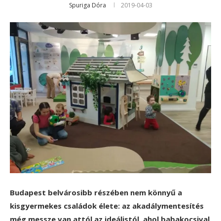
Spuriga Dóra
2019-04-03
Budapest belvárosibb részében nem könnyű a
kisgyermekes családok élete: az akadálymentesítés
még messze van attól az ideálistól, ahol babakocsival