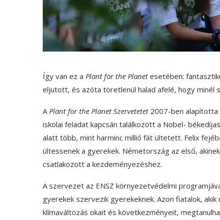
Így van ez a
Plant for the Planet
esetében: fantaszti
eljutott, és azóta töretlenül halad afelé, hogy miné
A
Plant for the Planet Szervetetet
2007-ben alapította a
iskolai feladat kapcsán találkozott a Nobel- békedíj
alatt több, mint harminc millió fát ültetett. Felix fej
ültessenek a gyerekek. Németország az első, akinek s
csatlakozott a kezdeményezéshez.
A szervezet az ENSZ környezetvédelmi programjáva
gyerekek szervezik gyerekeknek. Azon fiatalok, aki
klímaváltozás okait és következményeit, megtanulhat