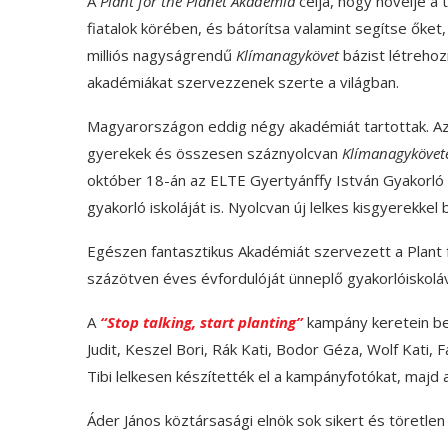
A
Plant for the Planet Akadémia
célja, hogy növelje a
fiatalok körében, és bátorítsa valamint segítse őke
milliós nagyságrendű
Klímanagykövet
bázist létrehoz
akadémiákat szervezzenek szerte a világban.
Magyarországon eddig négy akadémiát tartottak. Az
gyerekek és összesen száznyolcvan
Klímanagykövet
október 18-án az ELTE Gyertyánffy István Gyakorló 
gyakorló iskoláját is. Nyolcvan új lelkes kisgyerekkel
Egészen fantasztikus Akadémiát szervezett a Plant 
százötven éves évfordulóját ünneplő gyakorlóiskoláv
A
“Stop talking, start planting”
kampány keretein bel
Judit, Keszel Bori, Rák Kati, Bodor Géza, Wolf Kati,
Tibi lelkesen készítették el a kampányfotókat, majd a
Áder János köztársasági elnök sok sikert és töretle