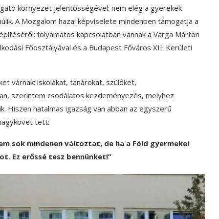
gató környezet jelentősségével: nem elég a gyerekek
 múlik. A Mozgalom hazai képviselete mindenben támogatja a
kiépítéséről: folyamatos kapcsolatban vannak a Varga Márton
odási Főosztályával és a Budapest Főváros XII. Kerületi
t várnak: iskolákat, tanárokat, szülőket,
 van, szerintem csodálatos kezdeményezés, melyhez
ik. Hiszen hatalmas igazság van abban az egyszerű
nagykövet tett:
nem sok mindenen változtat, de ha a Föld gyermekei
ot. Ez erőssé tesz bennünket!”