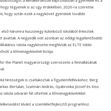
 tudatosságot a klímakérdéssel kapcsolatban a gyerekek és a
t, hogy tegyenek is az ügy érdekében. 2020-ra szeretne
ni, hogy aztán ezek a nagykövet gyerekek további
 első háromra huszonegy különböző iskolából érkeztek
et
avattak. A negyedik volt azonban az eddigi legjelentősebb:
Általános Iskola nagykövetei meghívták az ELTE többi
 bővült a
klímanagykövetek
listája.
for the Planet magyarországi szervezete a fennállásának
al:
ül hírességek is csatlakoztak a figyelemfelhíváshoz. Berg
 Farkas Bertalan, Szatmári András, Gyabronka József és Kiss
z iskola udvarán fát ültettek a
Klímanagykövetekkel
.
n lelkesedést kívánt a szemléletfejlesztő programhoz.