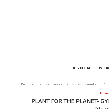
KEZDŐLAP
INFÓ
Kezdőlap
Kedvencek
Tudatos gyerekkor
TUDA
PLANT FOR THE PLANET- G
Pöttyösl