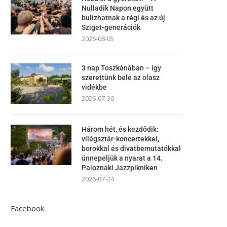
Nulladik Napon együtt
bulizhatnak a régi és az új
Sziget-generációk
2026-08-05
3 nap Toszkánában – így
szerettünk bele az olasz
vidékbe
2026-07-30
Három hét, és kezdődik:
világsztár-koncertekkel,
borokkal és divatbemutatókkal
ünnepeljük a nyarat a 14.
Paloznaki Jazzpikniken
2026-07-24
Facebook