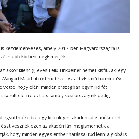
kus kezdeményezés, amely 2017-ben Magyarországra is
l szélesebb körben megismerjék.
z akkor kilenc (!) éves Felix Finkbeiner német kisfiú, aki egy
as Wangari Maathai történetével. Az aktivistanő harminc év
ébe vette, hogy eléri: minden országban egymillió fát
ikerült elérnie ezt a számot, kicsi országunk pedig
l együttműködve egy különleges akadémiát is működtet:
k részt vesznek ezen az akadémián, megismerhetik a
ják, hogy minden egyes ember hatással tud lenni a globális