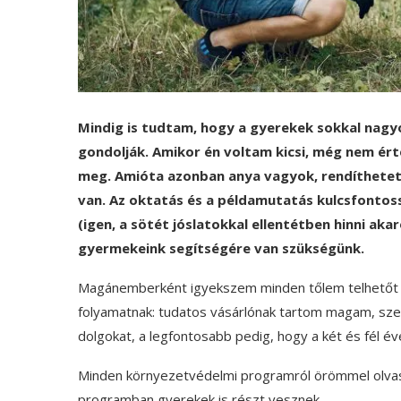
Mindig is tudtam, hogy a gyerekek sokkal nagyo
gondolják. Amikor én voltam kicsi, még nem é
meg. Amióta azonban anya vagyok, rendíthetetl
van. Az oktatás és a példamutatás kulcsfontos
(igen, a sötét jóslatokkal ellentétben hinni aka
gyermekeink segítségére van szükségünk.
Magánemberként igyekszem minden tőlem telhetőt m
folyamatnak: tudatos vásárlónak tartom magam, szel
dolgokat, a legfontosabb pedig, hogy a két és fél éve
Minden környezetvédelmi programról örömmel olvaso
programban gyerekek is részt vesznek.