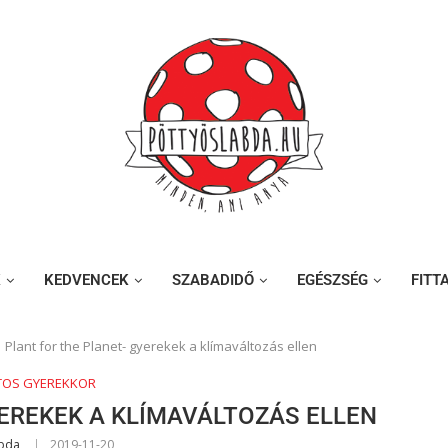
K
KEDVENCEK
SZABADIDŐ
EGÉSZSÉG
FITT
Plant for the Planet- gyerekek a klímaváltozás ellen
TOS GYEREKKOR
YEREKEK A KLÍMAVÁLTOZÁS ELLEN
abda
2019-11-20