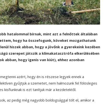
bb hatalommal bírnak, mint azt a felnőttek általában
rtettem, hogy ha összefogunk, köveket mozgathatunk
enül hiszek abban, hogy a jövőnk a gyerekeink kezében
ságú szerepet játszik a klímakatasztrófa elkerülésében
rok abban, hogy igenis van kiút), ehhez azonban
egtenni azért, hogy én is részese legyek ennek a
ektíven gyűjtjük a szemetet, nem halmozunk fel fölösleges
s kisfiunknak is ezt tanítjuk már a kezdetektől.
k, az pedig még nagyobb boldogsággal tölt el, amikor a