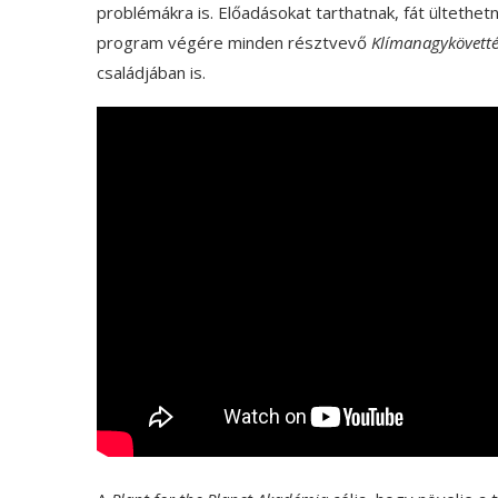
problémákra is. Előadásokat tarthatnak, fát ültethet
program végére minden résztvevő
Klímanagykövett
családjában is.