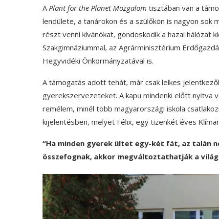
A
Plant for the Planet Mozgalom
tisztában van a támo
lendülete, a tanárokon és a szülőkön is nagyon sok
részt venni kívánókat, gondoskodik a hazai hálózat 
Szakgimnáziummal, az Agrárminisztérium Erdőgazdálk
Hegyvidéki Önkormányzatával is.
A támogatás adott tehát, már csak lelkes jelentkezőke
gyerekszervezeteket. A kapu mindenki előtt nyitva
remélem, minél több magyarországi iskola csatlakoz
kijelentésben, melyet Félix, egy tizenkét éves Klíma
“Ha minden gyerek ültet egy-két fát, az talán 
összefognak, akkor megváltoztathatják a világ