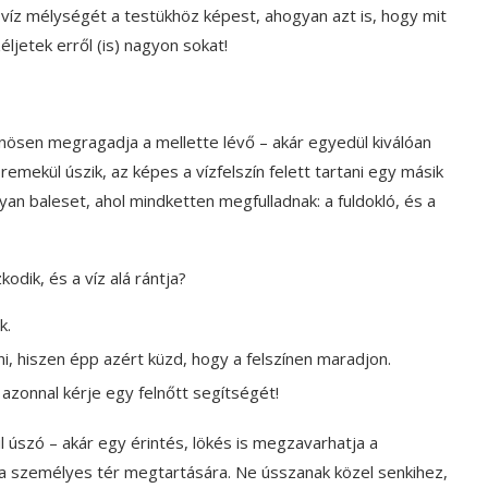
íz mélységét a testükhöz képest, ahogyan azt is, hogy mit
ljetek erről (is) nagyon sokat!
nösen megragadja a mellette lévő – akár egyedül kiválóan
emekül úszik, az képes a vízfelszín felett tartani egy másik
yan baleset, ahol mindketten megfulladnak: a fuldokló, és a
odik, és a víz alá rántja?
k.
ni, hiszen épp azért küzd, hogy a felszínen maradjon.
 azonnal kérje egy felnőtt segítségét!
 úszó – akár egy érintés, lökés is megzavarhatja a
 a személyes tér megtartására. Ne ússzanak közel senkihez,