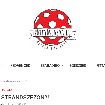
K
KEDVENCEK
SZABADIDŐ
EGÉSZSÉG
FITT
Itt a strandszezon?!
, HA TUDOD..
A STRANDSZEZON?!
abda
2024-05-31