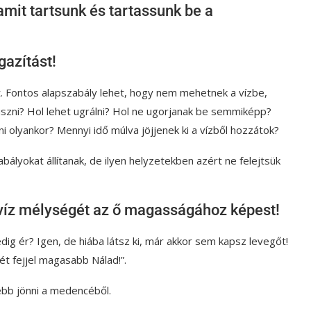
amit tartsunk és tartassunk be a
gazítást!
t. Fontos alapszabály lehet, hogy nem mehetnek a vízbe,
 úszni? Hol lehet ugrálni? Hol ne ugorjanak be semmiképp?
ni olyankor? Mennyi idő múlva jöjjenek ki a vízből hozzátok?
bályokat állítanak, de ilyen helyzetekben azért ne felejtsük
víz mélységét az ő magasságához képest!
dig ér? Igen, de hiába látsz ki, már akkor sem kapsz levegőt!
ét fejjel magasabb Nálad!”.
jebb jönni a medencéből.