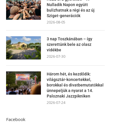
Nulladik Napon együtt
bulizhatnak a régi és az új
Sziget-generációk
2026-08-05
3 nap Toszkánában – így
szerettünk bele az olasz
vidékbe
2026-07-30
Három hét, és kezdődik:
világsztár-koncertekkel,
borokkal és divatbemutatókkal
ünnepeljük a nyarat a 14.
Paloznaki Jazzpikniken
2026-07-24
Facebook