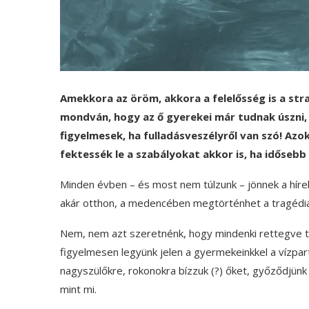
Amekkora az öröm, akkora a felelősség is a str
mondván, hogy az ő gyerekei már tudnak úszni, 
figyelmesek, ha fulladásveszélyről van szó! Azok
fektessék le a szabályokat akkor is, ha időseb
Minden évben – és most nem túlzunk – jönnek a hírek a
akár otthon, a medencében megtörténhet a tragédia
Nem, nem azt szeretnénk, hogy mindenki rettegve tö
figyelmesen legyünk jelen a gyermekeinkkel a vízpa
nagyszülőkre, rokonokra bízzuk (?) őket, győződjünk
mint mi.