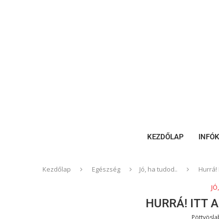
KEZDŐLAP
INFÓ
Kezdőlap
Egészség
Jó, ha tudod..
Hurrá! 
JÓ
HURRÁ! ITT 
Pöttyösl