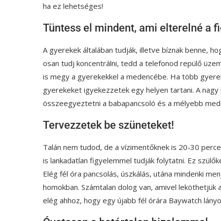
ha ez lehetséges!
Tüntess el mindent, ami elterelné a 
A gyerekek általában tudják, illetve bíznak benne, ho
osan tudj koncentrálni, tedd a telefonod repülő üze
is megy a gyerekekkel a medencébe. Ha több gyerek
gyerekeket igyekezzetek egy helyen tartani. A nag
összeegyeztetni a babapancsoló és a mélyebb medenc
Tervezzetek be szüneteket!
Talán nem tudod, de a vízimentőknek is 20-30 perc
is lankadatlan figyelemmel tudják folytatni. Ez szülő
Elég fél óra pancsolás, úszkálás, utána mindenki menjen
homokban. Számtalan dolog van, amivel leköthetjük a
elég ahhoz, hogy egy újabb fél órára Baywatch lányo