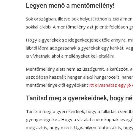
Legyen menő a mentőmellény!
Sok országban, illetve sok helyütt itthon is ciki a men
sokkal cikibb. A mentőmellény azt jelenti: felelősen g
Hogy a gyerekek se idegenkedjenek tőle annyira, mi
lábról lábra adogassanak a gyerekek egy karikát. Vag
is vívhatnak, ahol a mellényeket kell eltalálni.
Mentőmellény alatt nem az úszógumit, a karúszót, a
uszodában használt henger alakú hungarocellt, hane
mentőmellényekről egyébként
itt olvashatsz egy jó
Tanítsd meg a gyerekeidnek, hogy néz
Tanítsd meg a gyerekeidnek, hogy a fulladás csendb
gyengeségeiket. Hogy a víz alatt nem kapnak levegő
meg azt is, hogy miért. Ugyanilyen fontos az is, ho