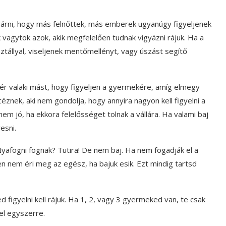
lvárni, hogy más felnőttek, más emberek ugyanúgy figyeljenek
k vagytok azok, akik megfelelően tudnak vigyázni rájuk. Ha a
ztállyal, viseljenek mentőmellényt, vagy úszást segítő
ér valaki mást, hogy figyeljen a gyermekére, amíg elmegy
znek, aki nem gondolja, hogy annyira nagyon kell figyelni a
em jó, ha ekkora felelősséget tolnak a vállára. Ha valami baj
esni.
yafogni fognak? Tutira! De nem baj. Ha nem fogadják el a
n nem éri meg az egész, ha bajuk esik. Ezt mindig tartsd
 figyelni kell rájuk. Ha 1, 2, vagy 3 gyermeked van, te csak
el egyszerre.