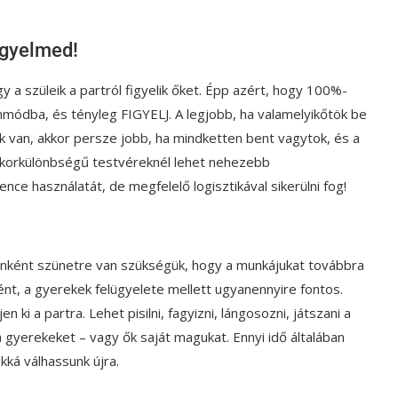
figyelmed!
gy a szüleik a partról figyelik őket. Épp azért, hogy 100%-
mmódba, és tényleg FIGYELJ. A legjobb, ha valamelyikőtök be
 van, akkor persze jobb, ha mindketten bent vagytok, és a
y korkülönbségű testvéreknél lehet nehezebb
e használatát, de megfelelő logisztikával sikerülni fog!
enként szünetre van szükségük, hogy a munkájukat továbbra
ként, a gyerekek felügyelete mellett ugyanennyire fontos.
 ki a partra. Lehet pisilni, fagyizni, lángosozni, játszani a
 gyerekeket – vagy ők saját magukat. Ennyi idő általában
kká válhassunk újra.