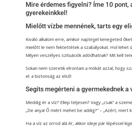
Mire érdemes figyelni? Íme 10 pont, 
gyerekeinkkel!
Mielőtt vízbe mennének, tarts egy eli
Kiváló alkalom erre, amikor naptejjel kenegeted őke
mielőtt le nem fektettétek a szabályokat. Hol lehet
Milyen veszélyes szituációk adódhatnak? Mit kell ten
Sokan nem szeretik elrontani a mókát azzal, hogy sza
el: a biztonság az első!
Segíts megérteni a gyermekednek a 
Meddig ér a víz? Ellep teljesen? Vagy „csak” a szeme
„De anya! Ő miért mehet be addig?” – „Azért, mert k
Ha a víz az orrod alá ér, akkor ideje pár lépéssel kij