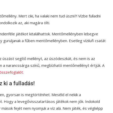
tőmellény. Mert ciki, ha valaki nem tud úszni?! Vízbe fulladni
ondolkozik az, aki magára ölti.
ndenféle játékot kitalálhattok. Mentőmellényben lebegve
y guruljanak a fűben mentőmellényben. Esetleg vízilufi csatát
z úszást segítő mellényt, az úszódeszkát, és nem is az
m a narancssárga színű, megbízható mentőmellényt értjük. A
 összefoglalót.
 ki a fulladás!
en, gyorsan is megtörténhet. Meséld el nekik a
t. Hogy a levegővisszatartásos játékok nem jók. Indokold
gy mások fejét nem nyomjuk a víz alá. Nem játék, és végképp