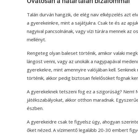
Óvatosan a határtalan bizalommal
Talán durván hangzik, de elég naiv elképzelés azt e
a gyerekeinkre, mint a sajátjukra. Csak te és az apju
nagyival pancsolnának, vagy vízi túrára mennek az os
mellényt.
Rengeteg olyan baleset történik, amikor valaki megk
lángost venni, vagy az unokák a nagypapával medencé
gyerekekre, mint amennyire valójában kell. Senkinek n
történik, akkor pedig biztosan felelősöket fognak ker
A gyerekeknek tetszeni fog ez a szigorúság? Nem! N
játékszabályokat, akkor otthon maradnak. Egyszerűe
észben.
A gyerekeidre csak te figyelsz úgy, ahogyan szerinted
őket nézed. A vízimentő legalább 20-30 embert figy