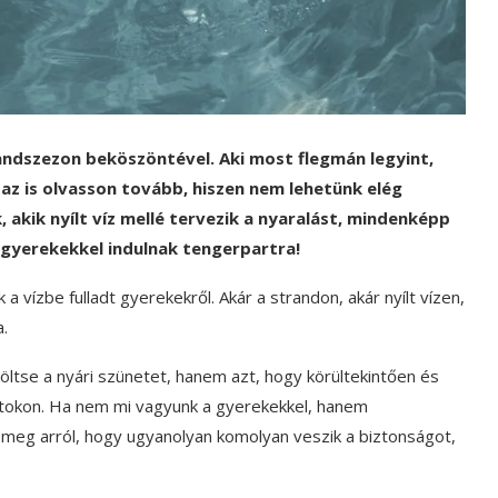
andszezon beköszöntével. Aki most flegmán legyint,
az is olvasson tovább, hiszen nem lehetünk elég
, akik nyílt víz mellé tervezik a nyaralást, mindenképp
b gyerekekkel indulnak tengerpartra!
 vízbe fulladt gyerekekről. Akár a strandon, akár nyílt vízen,
.
ltse a nyári szünetet, hanem azt, hogy körültekintően és
rtokon. Ha nem mi vagyunk a gyerekekkel, hanem
 meg arról, hogy ugyanolyan komolyan veszik a biztonságot,