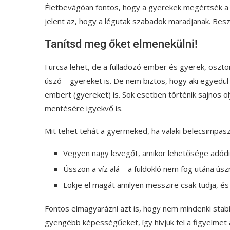
Életbevágóan fontos, hogy a gyerekek megértsék a v
jelent az, hogy a légutak szabadok maradjanak. Beszé
Tanítsd meg őket elmenekülni!
Furcsa lehet, de a fulladozó ember és gyerek, ösztö
úszó – gyereket is. De nem biztos, hogy aki egyedül r
embert (gyereket) is. Sok esetben történik sajnos ol
mentésére igyekvő is.
Mit tehet tehát a gyermeked, ha valaki belecsimpaszk
Vegyen nagy levegőt, amikor lehetősége adódi
Ússzon a víz alá – a fuldokló nem fog utána úsz
Lökje el magát amilyen messzire csak tudja, és
Fontos elmagyarázni azt is, hogy nem mindenki stabil
gyengébb képességűeket, így hívjuk fel a figyelmet