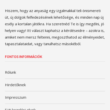
Hiszem, hogy az anyaság egy izgalmakkal teli önismereti
út, új dolgok felfedezésének lehetősége, és minden nap új
esély a kortalan játékra. Ha szeretnéd Te is így megélni, jó
helyen vagy! Itt választ kaphatsz a kérdéseidre – azokra is,
amiket nem mersz feltenni, megoszthatod az élményeidet,
tapasztalataidat, vagy tanulhatsz másokéból.
FONTOS INFORMÁCIÓK
Rólunk
Hirdetőknek
Impresszum
Süti kezelési elvek