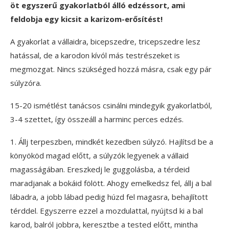
öt egyszerű gyakorlatból álló edzéssort, ami
feldobja egy kicsit a karizom-erősítést!
A gyakorlat a vállaidra, bicepszedre, tricepszedre lesz
hatással, de a karodon kívól más testrészeket is
megmozgat. Nincs szükséged hozzá másra, csak egy pár
súlyzóra.
15-20 ismétlést tanácsos csinálni mindegyik gyakorlatból,
3-4 szettet, így összeáll a harminc perces edzés.
1. Állj terpeszben, mindkét kezedben súlyzó. Hajlítsd be a
könyököd magad előtt, a súlyzók legyenek a vállaid
magasságában. Ereszkedj le guggolásba, a térdeid
maradjanak a bokáid fölött. Ahogy emelkedsz fel, állj a bal
lábadra, a jobb lábad pedig húzd fel magasra, behajlított
térddel. Egyszerre ezzel a mozdulattal, nyújtsd ki a bal
karod, balról jobbra, keresztbe a tested előtt, mintha