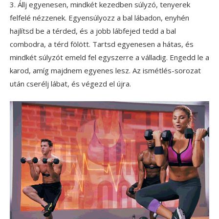
3. Állj egyenesen, mindkét kezedben súlyzó, tenyerek
felfelé nézzenek. Egyensúlyozz a bal lábadon, enyhén
hajlítsd be a térded, és a jobb lábfejed tedd a bal
combodra, a térd fölött. Tartsd egyenesen a hátas, és
mindkét súlyzót emeld fel egyszerre a válladig. Engedd le a
karod, amíg majdnem egyenes lesz. Az ismétlés-sorozat
után cserélj lábat, és végezd el újra.