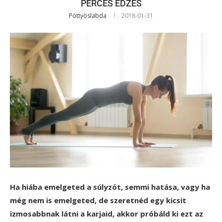
PERCES EDZÉS
Pöttyöslabda
2018-01-31
Ha hiába emelgeted a súlyzót, semmi hatása, vagy ha
még nem is emelgeted, de szeretnéd egy kicsit
izmosabbnak látni a karjaid, akkor próbáld ki ezt az