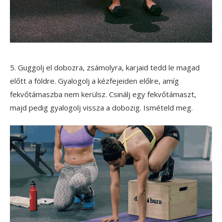
5. Guggolj el dobozra, zsámolyra, karjaid tedd le magad
előtt a földre. Gyalogolj a kézfejeiden előlre, amíg
fekvőtámaszba nem kerülsz. Csinálj egy fekvőtámaszt,
majd pedig gyalogolj vissza a dobozig. Ismételd meg.