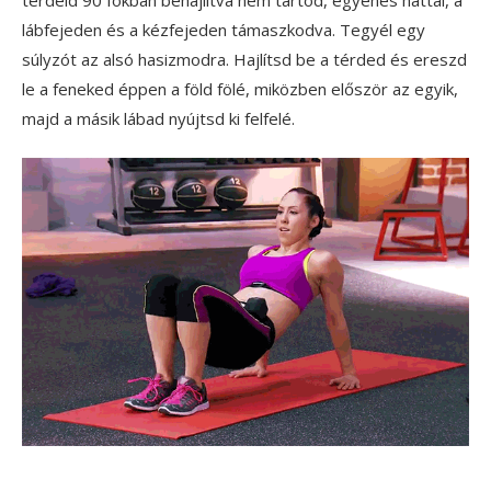
térdeid 90 fokban behajlítva nem tartod, egyenes háttal, a
lábfejeden és a kézfejeden támaszkodva. Tegyél egy
súlyzót az alsó hasizmodra. Hajlítsd be a térded és ereszd
le a feneked éppen a föld fölé, miközben először az egyik,
majd a másik lábad nyújtsd ki felfelé.