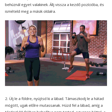
behúznál egyet valakinek. Állj vissza a kezdő pozícióba, és
ismételd meg a másik oldalra.
2. Ülj le a földre, nyújtsd ki a lábad. Támaszkodj le a hátad
mögött, ujjak előlre mutassanak. Húzd fel a lábad, amíg a