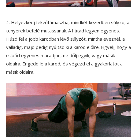
4. Helyezkedj fekvőtámaszba, mindkét kezedben súlyzó, a
tenyerek befelé mutassanak. A hátad legyen egyenes.
Húzd fel a jobb karodban lévő súlyzót, mintha eveznél, a
válladig, majd pedig nyújtsd ki a karod előlre. Figyelj, hogy a
csípőd egyenes maradjon, ne dőlj egyik, vagy másik
oldalra. Engedd le a karod, és végezd el a gyakorlatot a
másik oldalra.