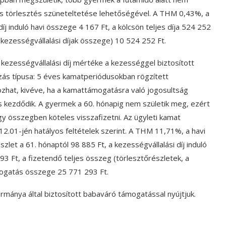
ves törlesztés szüneteltetése lehetőségével. A THM 0,43%, a
díj induló havi összege 4 167 Ft, a kölcsön teljes díja 524 252
 kezességvállalási díjak összege) 10 524 252 Ft.
kezességvállalási díj mértéke a kezességgel biztosított
ás típusa: 5 éves kamatperiódusokban rögzített
ozhat, kivéve, ha a kamattámogatásra való jogosultság
kezdődik. A gyermek a 60. hónapig nem születik meg, ezért
gy összegben köteles visszafizetni. Az ügyleti kamat
2.01-jén hatályos feltételek szerint. A THM 11,71%, a havi
szlet a 61. hónaptól 98 885 Ft, a kezességvállalási díj induló
293 Ft, a fizetendő teljes összeg (törlesztőrészletek, a
mogatás összege 25 771 293 Ft.
mánya által biztosított babaváró támogatással nyújtjuk.