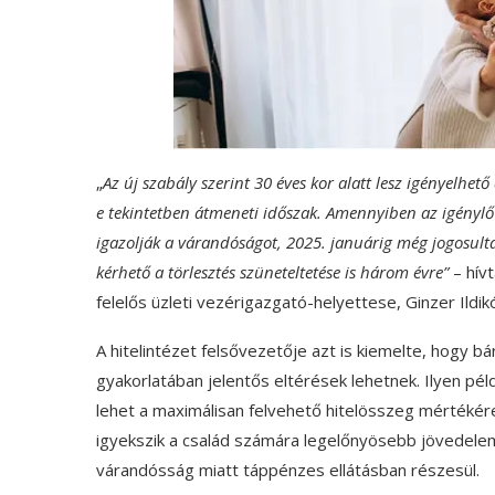
„
Az új szabály szerint 30 éves kor alatt lesz igényelhe
e tekintetben átmeneti időszak. Amennyiben az igénylő 
igazolják a várandóságot, 2025. januárig még jogosultak
kérhető a törlesztés szüneteltetése is három évre”
– hív
felelős üzleti vezérigazgató-helyettese, Ginzer Ildik
A hitelintézet felsővezetője azt is kiemelte, hogy bá
gyakorlatában jelentős eltérések lehetnek. Ilyen pé
lehet a maximálisan felvehető hitelösszeg mértékére
igyekszik a család számára legelőnyösebb jövedelemm
várandósság miatt táppénzes ellátásban részesül.