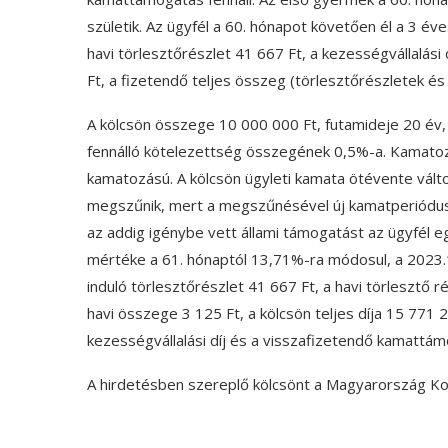
születik. Az ügyfél a 60. hónapot követően él a 3 é
havi törlesztőrészlet 41 667 Ft, a kezességvállalási 
Ft, a fizetendő teljes összeg (törlesztőrészletek és
A kölcsön összege 10 000 000 Ft, futamideje 20 év, 
fennálló kötelezettség összegének 0,5%-a. Kamatoz
kamatozású. A kölcsön ügyleti kamata ötévente vált
megszűnik, mert a megszűnésével új kamatperiódus 
az addig igénybe vett állami támogatást az ügyfél e
mértéke a 61. hónaptól 13,71%-ra módosul, a 2023.1
induló törlesztőrészlet 41 667 Ft, a havi törlesztő ré
havi összege 3 125 Ft, a kölcsön teljes díja 15 771 
kezességvállalási díj és a visszafizetendő kamattá
A hirdetésben szereplő kölcsönt a Magyarország Kor