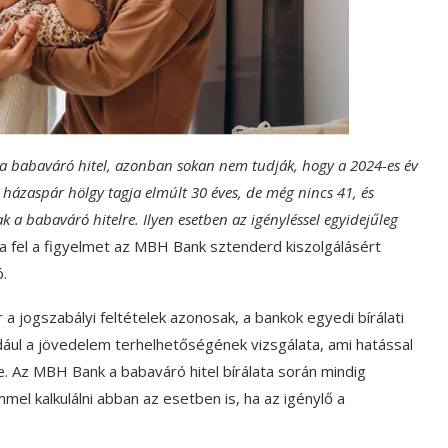
tő a babaváró hitel, azonban sokan nem tudják, hogy a 2024-es év
házaspár hölgy tagja elmúlt 30 éves, de még nincs 41, és
 a babaváró hitelre. Ilyen esetben az igényléssel egyidejűleg
ta fel a figyelmet az MBH Bank sztenderd kiszolgálásért
ó.
r a jogszabályi feltételek azonosak, a bankok egyedi bírálati
ldául a jövedelem terhelhetőségének vizsgálata, ami hatással
. Az MBH Bank a babaváró hitel bírálata során mindig
el kalkulálni abban az esetben is, ha az igénylő a