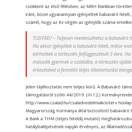
csökkent az első félévben, az MBH Bankban töretlen 
iránt, közel ugyanannyian igényeltek babaváró hitelt,
számít, hogy az év végén az igénylők száma emelkedn
TUDTAD? – Teljesen mentesülhetsz a babaváró hit
Ha akkor igénylitek a babaváró hitelt, mikor má
kérhetitek a törlesztés felfüggesztését 3 évre. Ha
második gyermek a családba, a törlesztés újabb
érkezésével a fennálló teljes tőketartozást elenge
Jelen tájékoztatás nem teljes körű. A Babaváró támo
támogatásról szóló 44/2019. (III.12.) Kormányrende
http://www.csalad.hu/csaladvedelmiakcioterv honlapo
Magyarország Kormánya által biztosított babaváró t
A Bank a THM (teljes hiteldíj mutató) meghatározás
hatálybalépésének napján érvényes, az Államadósság