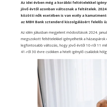
Az idei évben még a korábbi feltételekkel igény
jövő évtől azonban változnak a feltételek. 202
közötti nők esetében is van esély a kamatmentes 
az MBH Bank sztenderd kiszolgálásért felelős ü
Az idén júliusban megjelent módosítások 2024. januá
megszokott feltételekkel igényelhetik a házaspárok 
legfontosabb változás, hogy jövő évtől 10-ről 11 mil
41-ről 30 évre csökken a hitelt igénylő családok hölg