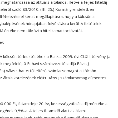
határozása az aktuális általános, illetve a teljes hiteldíj
léről szóló 83/2010. (III. 25.) Kormányrendeletben
ltételezéssel került megállapításra, hogy a kölcsön a
ybalépésének hónapjában folyósításra kerül. A feltételek
értéke nem tükrözi a hitel kamatkockázatát.
ek:
 A kölcsön törlesztéséhez a Bank a 2009. évi CLXII. törvény (a
ak megfelelő, 0 Ft havi számlavezetési díjú Bázis J
ós) választhat ettől eltérő számlacsomagot a kölcsön
 általa kötelezőnek előírt Bázis J számlacsomag díjmentes
000 Ft, futamideje 20 év, kezességvállalási díj mértéke a
gének 0,5%-a. A teljes futamidő alatt az állami
apban megszületik, több gyermek a futamidő alatt nem