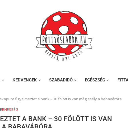
K
KEDVENCEK
SZABADIDŐ
EGÉSZSÉG
FITT
iskapura figyelmeztet a bank – 30 fölött is van még esély a babaváróra
TERHESSÉG
ZTET A BANK – 30 FÖLÖTT IS VAN
Y A BABAVÁRÓRA