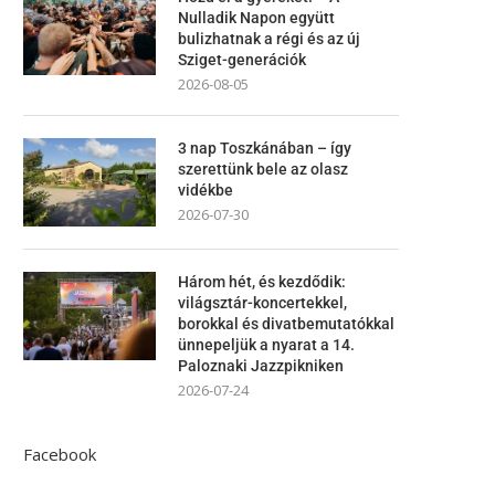
Nulladik Napon együtt
bulizhatnak a régi és az új
Sziget-generációk
2026-08-05
3 nap Toszkánában – így
szerettünk bele az olasz
vidékbe
2026-07-30
Három hét, és kezdődik:
világsztár-koncertekkel,
borokkal és divatbemutatókkal
ünnepeljük a nyarat a 14.
Paloznaki Jazzpikniken
2026-07-24
Facebook