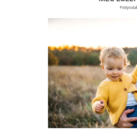
Pöttyösl