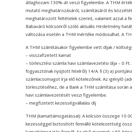
átlaghozam 130%-át veszi figyelembe. A THM érték meg
mutató meghatározásáról, számításáról és közzététe
meghatározott feltételek szerint, valamint azzal a fe
Babaváró kölcsönről szóló aktuális Hirdetmény hatál
változása esetén a THM mértéke módosulhat. A THM 
A THM számításakor figyelembe vett díjak / költség
– visszafizetett kamat
– törlesztési számla havi számlavezetési díja – 0 Ft.
fogyasztónak nyújtott hitelről) 14/A. § (3) a) pontján
számlacsomagot írja elő kötelezőnek. Az igénylő (ad
törlesztéséhez, de a Bank a THM számítása során az
havi számlavezetését veszi figyelembe.
– megfizetett kezességvállalási díj
THM (kamattámogatással): A kölcsön összege 10 000 
kezességgel biztosított fennálló kötelezettség össze
kamattámogatás fennáll. Az első gyermek a 60. hón