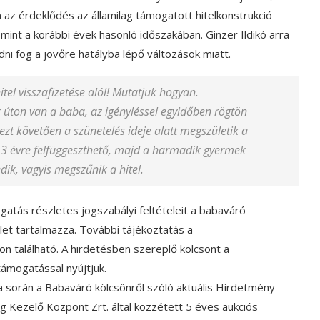
az érdeklődés az államilag támogatott hitelkonstrukció
 mint a korábbi évek hasonló időszakában. Ginzer Ildikó arra
i fog a jövőre hatályba lépő változások miatt.
el visszafizetése alól! Mutatjuk hogyan.
r úton van a baba, az igényléssel egyidőben rögtön
 ezt követően a szünetelés ideje alatt megszületik a
 3 évre felfüggeszthető, majd a harmadik gyermek
dik, vagyis megszűnik a hitel.
gatás részletes jogszabályi feltételeit a babaváró
let tartalmazza. További tájékoztatás a
n található. A hirdetésben szereplő kölcsönt a
ámogatással nyújtjuk.
a során a Babaváró kölcsönről szóló aktuális Hirdetmény
 Kezelő Központ Zrt. által közzétett 5 éves aukciós