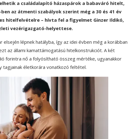
elhetik a családalapító házaspárok a babaváró hitelt,
4-ben az átmenti szabályok szerint még a 30 és 41 év
hitelfelvételre – hívta fel a figyelmet Ginzer Ildikó,
zleti vezérigazgató-helyettese.
r elsején lépnek hatályba, így az idei évben még a korábban
ezt az állami kamattámogatású hitelkonstrukciót. A két
lió forintra nő a folyósítható összeg mértéke, ugyanakkor
y tagjainak életkorára vonatkozó feltétel.