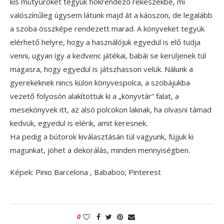
kis mütyűröket tegyük fiókrendező rekeszekbe, mi
valószínűleg úgysem látunk majd át a káoszon, de legalább
a szoba összképe rendezett marad. A könyveket tegyük
elérhető helyre, hogy a használójuk egyedül is elő tudja
venni, ugyan így a kedvenc játékai, babái se kerüljenek túl
magasra, hogy egyedül is játszhasson velük. Nálunk a
gyerekeknek nincs külön könyvespolca, a szobájukba
vezető folyosón alakítottuk ki a „könyvtár” falat, a
mesekönyvek itt, az alsó polcokon laknak, ha olvasni támad
kedvük, egyedül is elérik, amit keresnek.
Ha pedig a bútorok kiválasztásán túl vagyunk, fújjuk ki
magunkat, jöhet a dekorálás, minden mennyiségben.
Képek: Pinio Barcelona , Bababoo; Pinterest
0