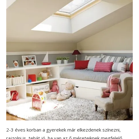
2-3 éves korban a gyerekek már elkezdenek színezni,
rajzolni is, tehát jó, ha van az ő méreteiknek megfelelő