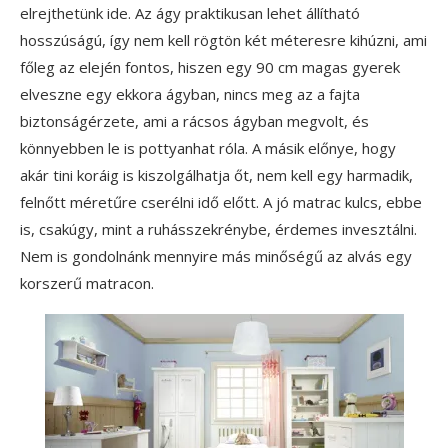
elrejthetünk ide. Az ágy praktikusan lehet állítható
hosszúságú, így nem kell rögtön két méteresre kihúzni, ami
főleg az elején fontos, hiszen egy 90 cm magas gyerek
elveszne egy ekkora ágyban, nincs meg az a fajta
biztonságérzete, ami a rácsos ágyban megvolt, és
könnyebben le is pottyanhat róla. A másik előnye, hogy
akár tini koráig is kiszolgálhatja őt, nem kell egy harmadik,
felnőtt méretűre cserélni idő előtt. A jó matrac kulcs, ebbe
is, csakúgy, mint a ruhásszekrénybe, érdemes invesztálni.
Nem is gondolnánk mennyire más minőségű az alvás egy
korszerű matracon.