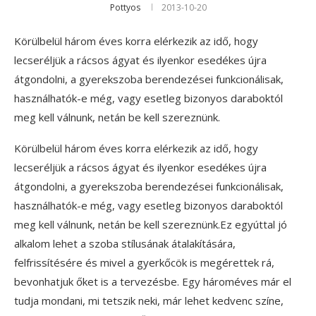
Pottyos
2013-10-20
Körülbelül három éves korra elérkezik az idő, hogy
lecseréljük a rácsos ágyat és ilyenkor esedékes újra
átgondolni, a gyerekszoba berendezései funkcionálisak,
használhatók-e még, vagy esetleg bizonyos daraboktól
meg kell válnunk, netán be kell szereznünk.
Körülbelül három éves korra elérkezik az idő, hogy
lecseréljük a rácsos ágyat és ilyenkor esedékes újra
átgondolni, a gyerekszoba berendezései funkcionálisak,
használhatók-e még, vagy esetleg bizonyos daraboktól
meg kell válnunk, netán be kell szereznünk.Ez egyúttal jó
alkalom lehet a szoba stílusának átalakítására,
felfrissítésére és mivel a gyerkőcök is megérettek rá,
bevonhatjuk őket is a tervezésbe. Egy hároméves már el
tudja mondani, mi tetszik neki, már lehet kedvenc színe,