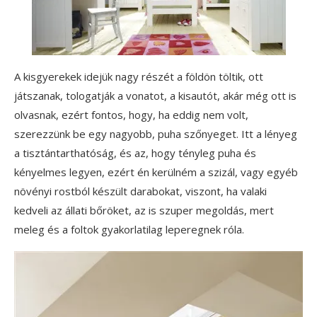
A kisgyerekek idejük nagy részét a földön töltik, ott
játszanak, tologatják a vonatot, a kisautót, akár még ott is
olvasnak, ezért fontos, hogy, ha eddig nem volt,
szerezzünk be egy nagyobb, puha szőnyeget. Itt a lényeg
a tisztántarthatóság, és az, hogy tényleg puha és
kényelmes legyen, ezért én kerülném a szizál, vagy egyéb
növényi rostból készült darabokat, viszont, ha valaki
kedveli az állati bőröket, az is szuper megoldás, mert
meleg és a foltok gyakorlatilag leperegnek róla.