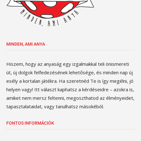
MINDEN, AMI ANYA
Hiszem, hogy az anyaság egy izgalmakkal teli önismereti
út, új dolgok felfedezésének lehetősége, és minden nap új
esély a kortalan játékra. Ha szeretnéd Te is így megélni, jó
helyen vagy! Itt választ kaphatsz a kérdéseidre – azokra is,
amiket nem mersz feltenni, megoszthatod az élményeidet,
tapasztalataidat, vagy tanulhatsz másokéból.
FONTOS INFORMÁCIÓK