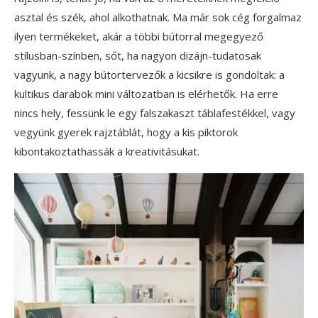
asztal és szék, ahol alkothatnak. Ma már sok cég forgalmaz
ilyen termékeket, akár a többi bútorral megegyező
stílusban-színben, sőt, ha nagyon dizájn-tudatosak
vagyunk, a nagy bútortervezők a kicsikre is gondoltak: a
kultikus darabok mini változatban is elérhetők. Ha erre
nincs hely, fessünk le egy falszakaszt táblafestékkel, vagy
vegyünk gyerek rajztáblát, hogy a kis piktorok
kibontakoztathassák a kreativitásukat.