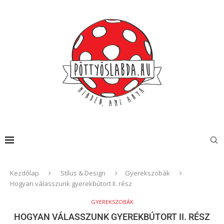
Kezdőlap
Stílus & Design
Gyerekszobák
Hogyan válasszunk gyerekbútort II. rész
GYEREKSZOBÁK
HOGYAN VÁLASSZUNK GYEREKBÚTORT II. RÉSZ