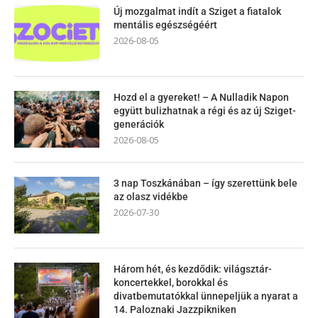
Új mozgalmat indít a Sziget a fiatalok
mentális egészségéért
2026-08-05
Hozd el a gyereket! – A Nulladik Napon
együtt bulizhatnak a régi és az új Sziget-
generációk
2026-08-05
3 nap Toszkánában – így szerettünk bele
az olasz vidékbe
2026-07-30
Három hét, és kezdődik: világsztár-
koncertekkel, borokkal és
divatbemutatókkal ünnepeljük a nyarat a
14. Paloznaki Jazzpikniken