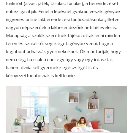
funkcióit (alvás, játék, tárolás, tanulás), a berendezését
ehhez igazítják. Ennél a lépésnél gyakran veszik igénybe
ingyenes online lakberendezési tanácsadásunkat, illetve
nagyon népszerűek a lakberendezőnk heti hírlevelei is.
Manapság a szülők szeretnek tájékozottak lenni minden
téren és szakértői segítséget igénybe venni, hogy a
legjobbat adhassák gyermekeiknek. Ők már tudják, hogy
nem elég, ha csak trendi egy ágy vagy egy íróasztal,
hanem óvnia kell gyermeke egészségét is és
környezettudatosnak is kell lennie.