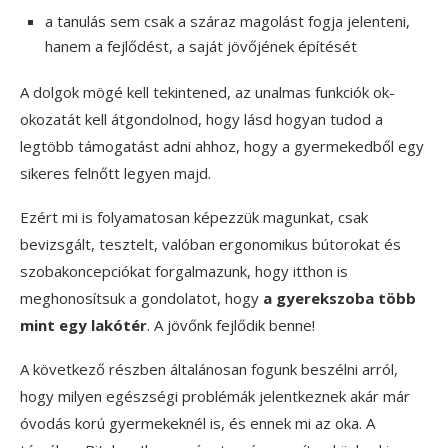
a tanulás sem csak a száraz magolást fogja jelenteni,
hanem a fejlődést, a saját jövőjének építését
A dolgok mögé kell tekintened, az unalmas funkciók ok-
okozatát kell átgondolnod, hogy lásd hogyan tudod a
legtöbb támogatást adni ahhoz, hogy a gyermekedből egy
sikeres felnőtt legyen majd.
Ezért mi is folyamatosan képezzük magunkat, csak
bevizsgált, tesztelt, valóban ergonomikus bútorokat és
szobakoncepciókat forgalmazunk, hogy itthon is
meghonosítsuk a gondolatot, hogy
a gyerekszoba több
mint egy lakótér
. A jövőnk fejlődik benne!
A következő részben általánosan fogunk beszélni arról,
hogy milyen egészségi problémák jelentkeznek akár már
óvodás korú gyermekeknél is, és ennek mi az oka. A