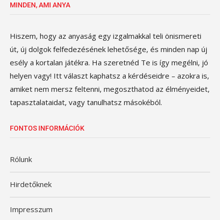
MINDEN, AMI ANYA
Hiszem, hogy az anyaság egy izgalmakkal teli önismereti
út, új dolgok felfedezésének lehetősége, és minden nap új
esély a kortalan játékra. Ha szeretnéd Te is így megélni, jó
helyen vagy! Itt választ kaphatsz a kérdéseidre – azokra is,
amiket nem mersz feltenni, megoszthatod az élményeidet,
tapasztalataidat, vagy tanulhatsz másokéból.
FONTOS INFORMÁCIÓK
Rólunk
Hirdetőknek
Impresszum