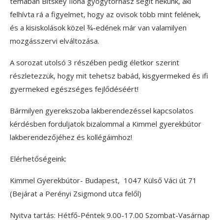
témában Bitskey Ilona gyógytornász segít nekünk, aki
felhívta rá a figyelmet, hogy az ovisok több mint felének,
és a kisiskolások közel ¾-edének már van valamilyen
mozgásszervi elváltozása.
A sorozat utolsó 3 részében pedig életkor szerint
részletezzük, hogy mit tehetsz babád, kisgyermeked és ifi
gyermeked egészséges fejlődéséért!
Bármilyen gyerekszoba lakberendezéssel kapcsolatos
kérdésben forduljatok bizalommal a Kimmel gyerekbútor
lakberendezőjéhez és kollégáimhoz!
Elérhetőségeink:
Kimmel Gyerekbútor- Budapest, 1047 Külső Váci út 71
(Bejárat a Perényi Zsigmond utca felől)
Nyitva tartás: Hétfő-Péntek 9.00-17.00 Szombat-Vasárnap