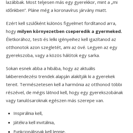
lazábbak. Most teljesen más egy gyerekkor, mint a „mi
időnkben”. Pláne még a koronavírus járvány miatt.
Ezért kell szülőként különös figyelmet fordítanod arra,
hogy
milyen környezetben cseperedik a gyermeked.
Életkorához, testi és lelki igényeihez kell igazítanod az
otthonotok azon szegletét, ami az övé. Legyen az egy
gyerekszoba, vagy a közös hálótok egy sarka.
Sokan esnek abba a hibába, hogy az aktuális
lakberendezési trendek alapján alakítják ki a gyerekek
tereit. Természetesen kell a harmónia az otthonod többi
részével, de mégis látnod kell, hogy egy gyerekszobának
vagy tanulósaroknak egészen más szerepe van.
Inspirálnia kell,
Játékra kell invitálnia,
Funkcionálisnak kell lennie,