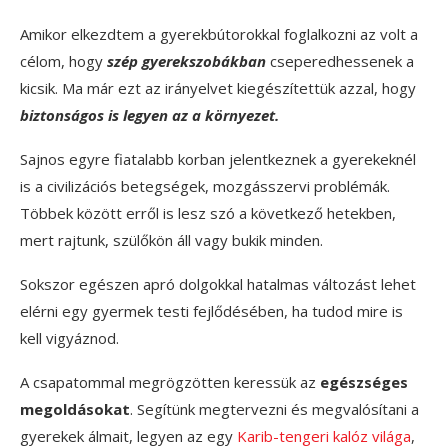
Amikor elkezdtem a gyerekbútorokkal foglalkozni az volt a
célom, hogy
szép gyerekszobákban
cseperedhessenek a
kicsik. Ma már ezt az irányelvet kiegészítettük azzal, hogy
biztonságos is legyen az a környezet.
Sajnos egyre fiatalabb korban jelentkeznek a gyerekeknél
is a civilizációs betegségek, mozgásszervi problémák.
Többek között erről is lesz szó a következő hetekben,
mert rajtunk, szülőkön áll vagy bukik minden.
Sokszor egészen apró dolgokkal hatalmas változást lehet
elérni egy gyermek testi fejlődésében, ha tudod mire is
kell vigyáznod.
A csapatommal megrögzötten keressük az
egészséges
megoldásokat
. Segítünk megtervezni és megvalósítani a
gyerekek álmait, legyen az egy
Karib-tengeri kalóz világa
,