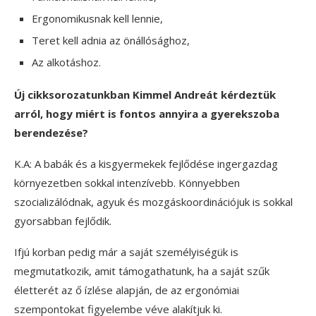
Ergonomikusnak kell lennie,
Teret kell adnia az önállósághoz,
Az alkotáshoz.
Új cikksorozatunkban Kimmel Andreát kérdeztük
arról, hogy miért is fontos annyira a gyerekszoba
berendezése?
K.A: A babák és a kisgyermekek fejlődése ingergazdag
környezetben sokkal intenzívebb. Könnyebben
szocializálódnak, agyuk és mozgáskoordinációjuk is sokkal
gyorsabban fejlődik.
Ifjú korban pedig már a saját személyiségük is
megmutatkozik, amit támogathatunk, ha a saját szűk
életterét az ő ízlése alapján, de az ergonómiai
szempontokat figyelembe véve alakítjuk ki.