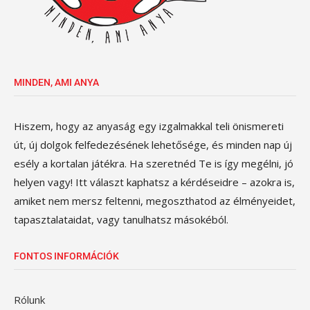
MINDEN, AMI ANYA
Hiszem, hogy az anyaság egy izgalmakkal teli önismereti
út, új dolgok felfedezésének lehetősége, és minden nap új
esély a kortalan játékra. Ha szeretnéd Te is így megélni, jó
helyen vagy! Itt választ kaphatsz a kérdéseidre – azokra is,
amiket nem mersz feltenni, megoszthatod az élményeidet,
tapasztalataidat, vagy tanulhatsz másokéból.
FONTOS INFORMÁCIÓK
Rólunk