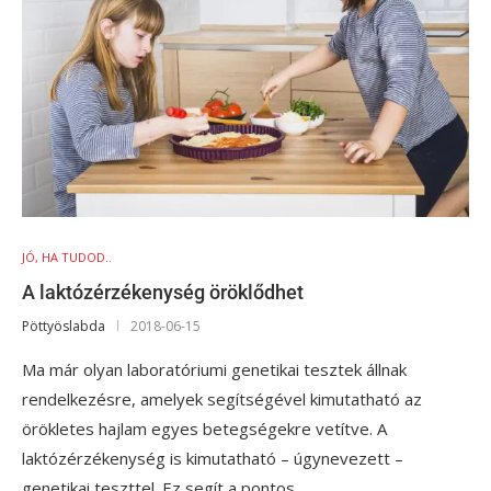
JÓ, HA TUDOD..
A laktózérzékenység öröklődhet
Pöttyöslabda
2018-06-15
Ma már olyan laboratóriumi genetikai tesztek állnak
rendelkezésre, amelyek segítségével kimutatható az
örökletes hajlam egyes betegségekre vetítve. A
laktózérzékenység is kimutatható – úgynevezett –
genetikai teszttel. Ez segít a pontos…