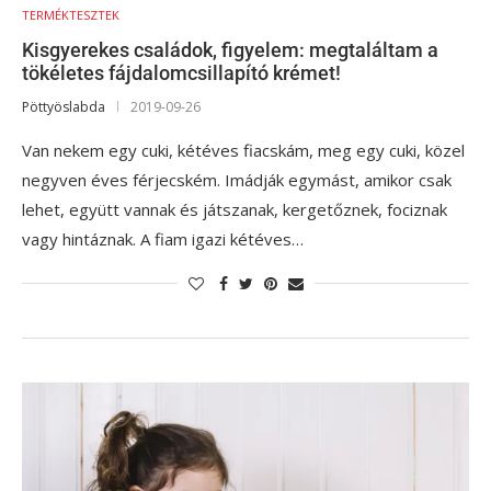
TERMÉKTESZTEK
Kisgyerekes családok, figyelem: megtaláltam a
tökéletes fájdalomcsillapító krémet!
Pöttyöslabda
2019-09-26
Van nekem egy cuki, kétéves fiacskám, meg egy cuki, közel
negyven éves férjecském. Imádják egymást, amikor csak
lehet, együtt vannak és játszanak, kergetőznek, fociznak
vagy hintáznak. A fiam igazi kétéves…