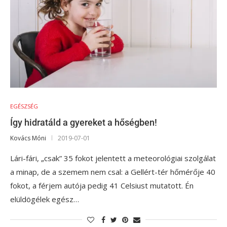
EGÉSZSÉG
Így hidratáld a gyereket a hőségben!
Kovács Móni
2019-07-01
Lári-fári, „csak” 35 fokot jelentett a meteorológiai szolgálat
a minap, de a szemem nem csal: a Gellért-tér hőmérője 40
fokot, a férjem autója pedig 41 Celsiust mutatott. Én
elüldögélek egész…