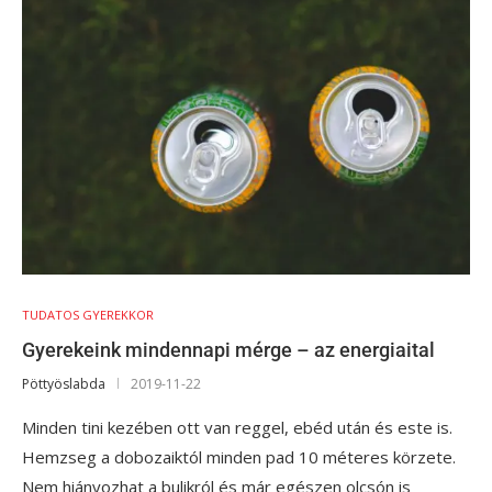
TUDATOS GYEREKKOR
Gyerekeink mindennapi mérge – az energiaital
Pöttyöslabda
2019-11-22
Minden tini kezében ott van reggel, ebéd után és este is.
Hemzseg a dobozaiktól minden pad 10 méteres körzete.
Nem hiányozhat a bulikról és már egészen olcsón is