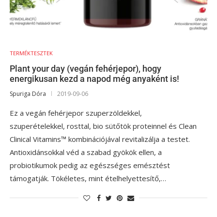
TERMÉKTESZTEK
Plant your day (vegán fehérjepor), hogy
energikusan kezd a napod még anyaként is!
Spuriga Dóra
2019-09-06
Ez a vegán fehérjepor szuperzöldekkel,
szuperételekkel, rosttal, bio sütőtök proteinnel és Clean
Clinical Vitamins™ kombinációjával revitalizálja a testet.
Antioxidánsokkal véd a szabad gyökök ellen, a
probiotikumok pedig az egészséges emésztést
támogatják. Tökéletes, mint ételhelyettesítő,…