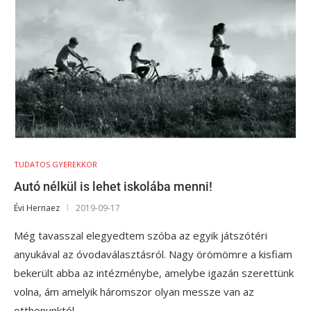
TUDATOS GYEREKKOR
Autó nélkül is lehet iskolába menni!
Évi Hernaez
2019-09-17
Még tavasszal elegyedtem szóba az egyik játszótéri
anyukával az óvodaválasztásról. Nagy örömömre a kisfiam
bekerült abba az intézménybe, amelybe igazán szerettünk
volna, ám amelyik háromszor olyan messze van az
otthonunktól,…