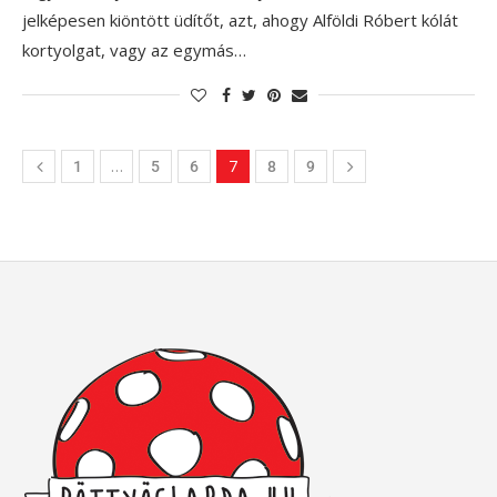
jelképesen kiöntött üdítőt, azt, ahogy Alföldi Róbert kólát
kortyolgat, vagy az egymás…
…
7
1
5
6
8
9