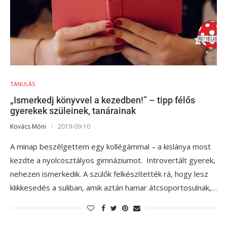
TANULÁS
„Ismerkedj könyvvel a kezedben!” – tipp félős
gyerekek szüleinek, tanárainak
Kovács Móni
2019-09-10
A minap beszélgettem egy kollégámmal – a kislánya most
kezdte a nyolcosztályos gimnáziumot. Introvertált gyerek,
nehezen ismerkedik. A szülők felkészítették rá, hogy lesz
klikkesedés a suliban, amik aztán hamar átcsoportosulnak,…