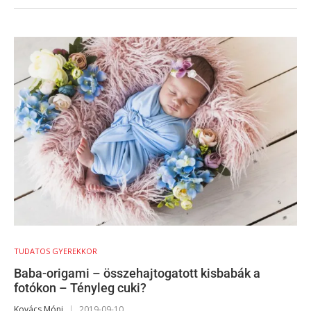
TUDATOS GYEREKKOR
Baba-origami – összehajtogatott kisbabák a
fotókon – Tényleg cuki?
Kovács Móni
2019-09-10