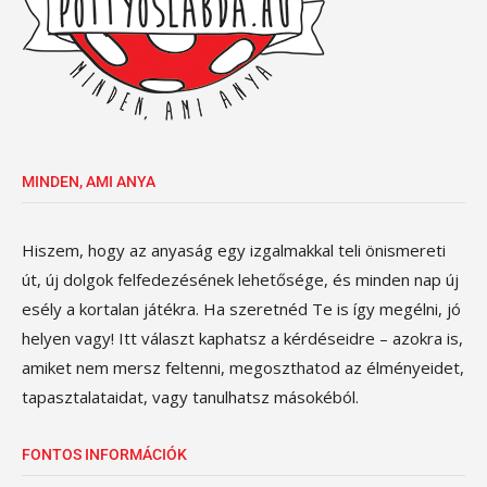
MINDEN, AMI ANYA
Hiszem, hogy az anyaság egy izgalmakkal teli önismereti
út, új dolgok felfedezésének lehetősége, és minden nap új
esély a kortalan játékra. Ha szeretnéd Te is így megélni, jó
helyen vagy! Itt választ kaphatsz a kérdéseidre – azokra is,
amiket nem mersz feltenni, megoszthatod az élményeidet,
tapasztalataidat, vagy tanulhatsz másokéból.
FONTOS INFORMÁCIÓK